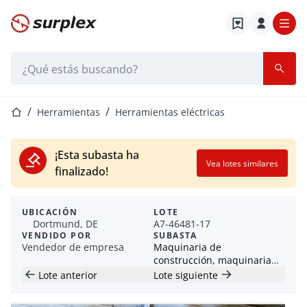
Página de inicio
Barra de búsqueda
Página de inicio
Herramientas
Herramientas eléctricas
¡Esta subasta ha
Vea lotes similares
finalizado!
UBICACIÓN
LOTE
Dortmund, DE
A7-46481-17
VENDIDO POR
SUBASTA
Vendedor de empresa
Maquinaria de
construcción, maquinaria
pequeña y manual /
Lote anterior
Lote siguiente
contenedores / remolques
de construcción (HKL)