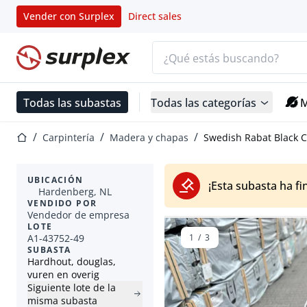
Vender con Surplex
Direct sales
Barra de búsqueda
Página de inicio
Todas las subastas
Todas las categorías
M
Página de inicio
Carpintería
Madera y chapas
Swedish Rabat Black 
UBICACIÓN
¡Esta subasta ha fi
Hardenberg, NL
VENDIDO POR
Vendedor de empresa
LOTE
A1-43752-49
1
/
3
SUBASTA
Hardhout, douglas,
vuren en overig
Siguiente lote de la
misma subasta