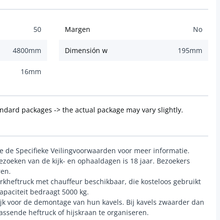
50
Margen
No
4800
mm
Dimensión w
195
mm
16
mm
andard packages -> the actual package may vary slightly.
ie de Specifieke Veilingvoorwaarden voor meer informatie.
zoeken van de kijk- en ophaaldagen is 18 jaar. Bezoekers
ren.
rkheftruck met chauffeur beschikbaar, die kosteloos gebruikt
paciteit bedraagt 5000 kg.
ijk voor de demontage van hun kavels. Bij kavels zwaarder dan
passende heftruck of hijskraan te organiseren.