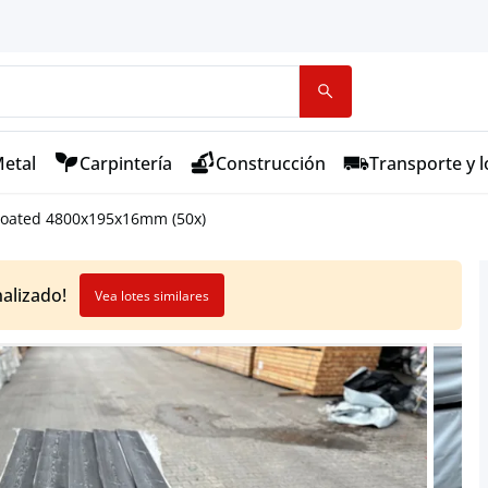
etal
Carpintería
Construcción
Transporte y l
Coated 4800x195x16mm (50x)
nalizado!
Vea lotes similares