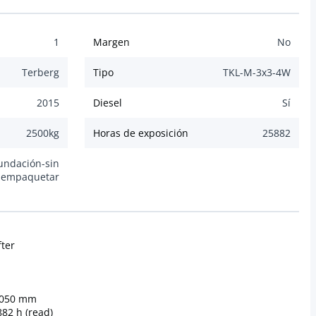
1
Margen
No
Terberg
Tipo
TKL-M-3x3-4W
2015
Diesel
Sí
2500
kg
Horas de exposición
25882
undación-sin
empaquetar
fter
4,050 mm
882 h (read)