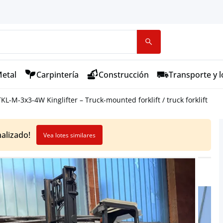
etal
Carpintería
Construcción
Transporte y l
L-M-3x3-4W Kinglifter – Truck-mounted forklift / truck forklift
nalizado!
Vea lotes similares