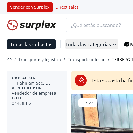
Vender con Surplex
Direct sales
Barra de búsqueda
Página de inicio
Todas las subastas
Todas las categorías
M
Página de inicio
Transporte y logística
Transporte interno
TERBERG TK
UBICACIÓN
¡Esta subasta ha fi
Hahn am See, DE
VENDIDO POR
Vendedor de empresa
LOTE
044-3E1-2
1
/
22