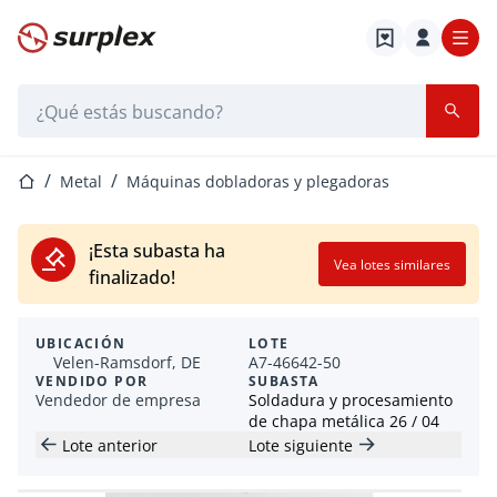
Página de inicio
Barra de búsqueda
Página de inicio
Metal
Máquinas dobladoras y plegadoras
¡Esta subasta ha
Vea lotes similares
finalizado!
UBICACIÓN
LOTE
Velen-Ramsdorf, DE
A7-46642-50
VENDIDO POR
SUBASTA
Vendedor de empresa
Soldadura y procesamiento
de chapa metálica 26 / 04
Lote anterior
Lote siguiente