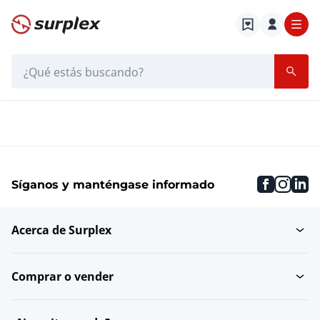
Página de inicio
Barra de búsqueda
Leon Stehning
Página de inicio
Leon Stehning
faceboo
inst
li
Síganos y manténgase informado
Acerca de Surplex
Comprar o vender