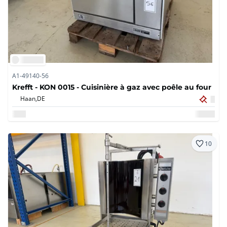
A1-49140-56
Krefft - KON 0015 - Cuisinière à gaz avec poêle au four
Haan,
DE
10