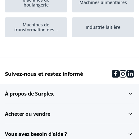
Machines alimentaires
boulangerie
Machines de
Industrie laitière
transformation des...
Industrie de
Stockage et manutention
transformation de la...
faceboo
inst
li
Suivez-nous et restez informé
Remplisseuses rotatives
Machines de confiserie
de liquide
À propos de Surplex
Machines de
Industrie alimentaire...
transformation de la...
Acheter ou vendre
Machines de
Chambres de cuisson
transformation de la...
Vous avez besoin d'aide ?