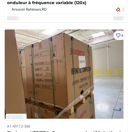
onduleur à fréquence variable (120x)
Aricestii Rahtivani,
RO
4
A1-49112-366