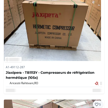
A1-49112-287
Jiaxipera - TB1113Y - Compresseurs de réfrigération
hermétique (105x)
Aricestii Rahtivani,
RO
5