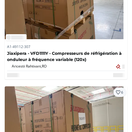
A1-49112-307
Jiaxipera - VFD1111Y - Compresseurs de réfrigération à
onduleur à fréquence variable (120x)
Aricestii Rahtivani,
RO
6