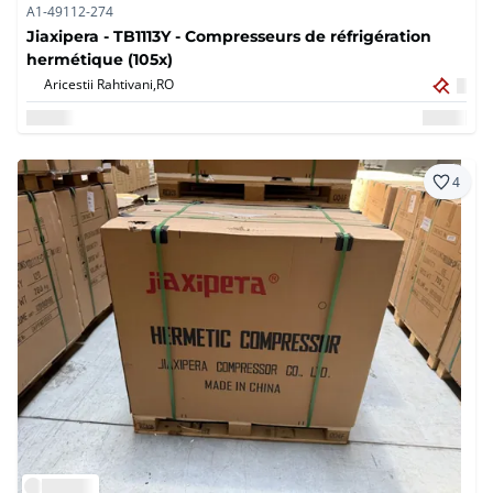
A1-49112-274
Jiaxipera - TB1113Y - Compresseurs de réfrigération
hermétique (105x)
Aricestii Rahtivani,
RO
4