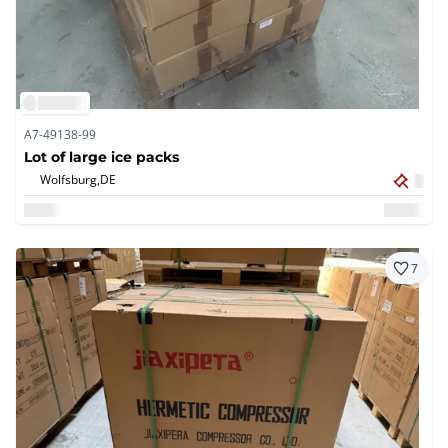
A7-49138-99
Lot of large ice packs
Wolfsburg,
DE
7