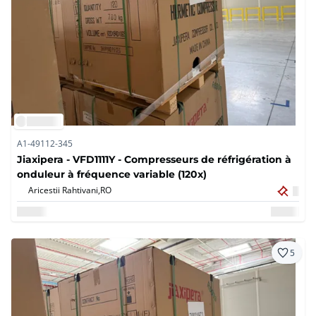
A1-49112-345
Jiaxipera - VFD1111Y - Compresseurs de réfrigération à
onduleur à fréquence variable (120x)
Aricestii Rahtivani,
RO
5