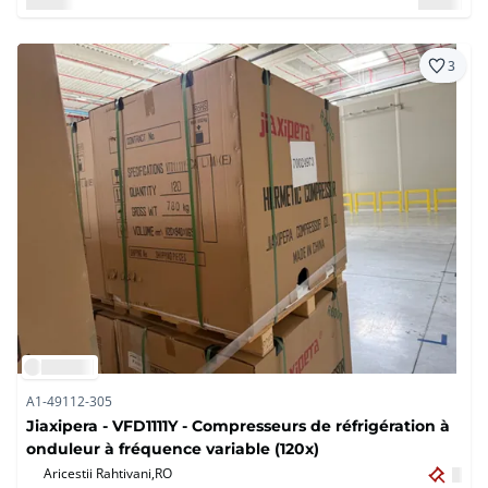
3
A1-49112-305
Jiaxipera - VFD1111Y - Compresseurs de réfrigération à
onduleur à fréquence variable (120x)
Aricestii Rahtivani,
RO