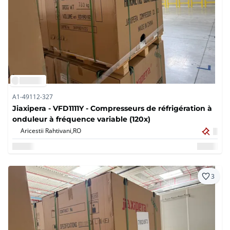
A1-49112-327
Jiaxipera - VFD1111Y - Compresseurs de réfrigération à
onduleur à fréquence variable (120x)
Aricestii Rahtivani,
RO
3