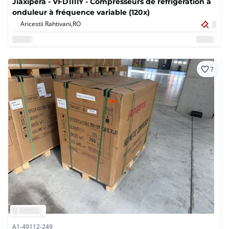
Jiaxipera - VFD1111Y - Compresseurs de réfrigération à
onduleur à fréquence variable (120x)
Aricestii Rahtivani,
RO
7
A1-49112-249