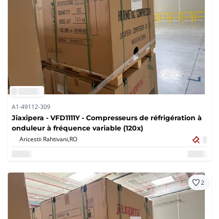
A1-49112-309
Jiaxipera - VFD1111Y - Compresseurs de réfrigération à
onduleur à fréquence variable (120x)
Aricestii Rahtivani,
RO
2