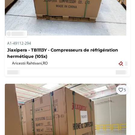
A1-49112-294
Jiaxipera - TB1113Y - Compresseurs de réfrigération
hermétique (105x)
Aricestii Rahtivani,
RO
5