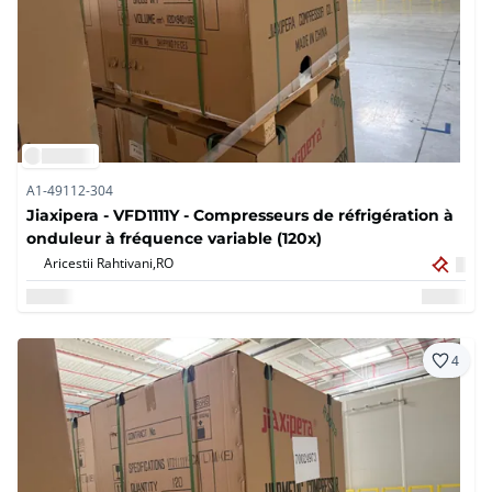
A1-49112-304
Jiaxipera - VFD1111Y - Compresseurs de réfrigération à
onduleur à fréquence variable (120x)
Aricestii Rahtivani,
RO
4