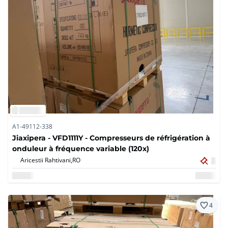
A1-49112-338
Jiaxipera - VFD1111Y - Compresseurs de réfrigération à
onduleur à fréquence variable (120x)
Aricestii Rahtivani,
RO
4