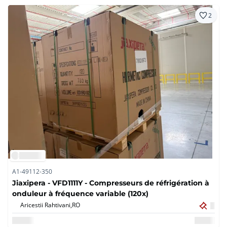
2
A1-49112-350
Jiaxipera - VFD1111Y - Compresseurs de réfrigération à
onduleur à fréquence variable (120x)
Aricestii Rahtivani,
RO