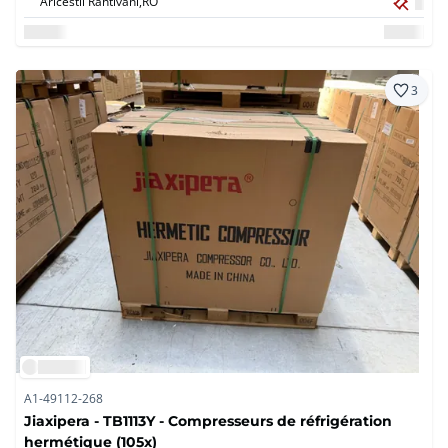
Aricestii Rahtivani,
RO
3
A1-49112-268
Jiaxipera - TB1113Y - Compresseurs de réfrigération
hermétique (105x)