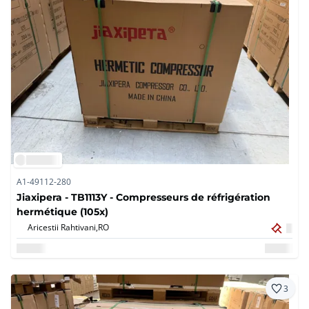
A1-49112-280
Jiaxipera - TB1113Y - Compresseurs de réfrigération
hermétique (105x)
Aricestii Rahtivani,
RO
3