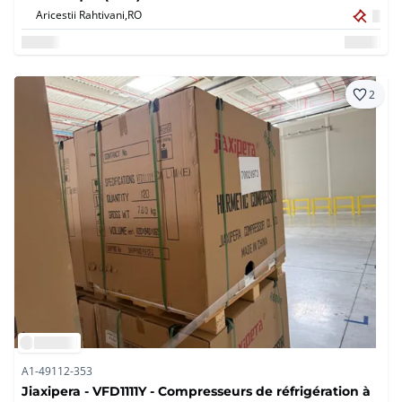
Aricestii Rahtivani,
RO
2
A1-49112-353
Jiaxipera - VFD1111Y - Compresseurs de réfrigération à