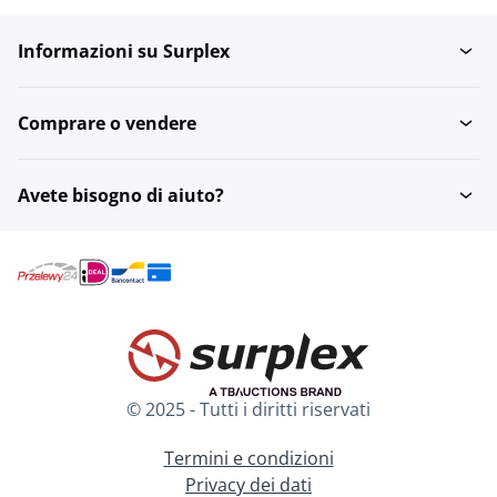
Informazioni su Surplex
Set di abbigliamento da
Scaldabraccia
ciclismo
Comprare o vendere
Scaldacollo
Tute integrali
Avete bisogno di aiuto?
Ginocchiere
Maglie da ciclismo
Sovrascarpe da ciclismo
Calze da ciclismo
© 2025 - Tutti i diritti riservati
Guanti da ciclismo
Termini e condizioni
Privacy dei dati