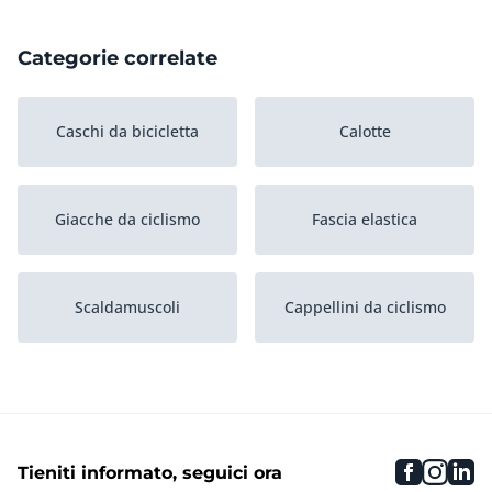
Categorie correlate
Caschi da bicicletta
Calotte
Giacche da ciclismo
Fascia elastica
Scaldamuscoli
Cappellini da ciclismo
Scarpe da ciclismo
Occhiali da ciclismo
faceboo
inst
li
Tieniti informato, seguici ora
Strati base
Bandane