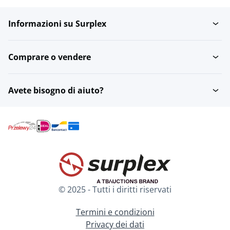
Informazioni su Surplex
Set di abbigliamento da
Scaldabraccia
ciclismo
Comprare o vendere
Scaldacollo
Tute integrali
Avete bisogno di aiuto?
Ginocchiere
Maglie da ciclismo
Sovrascarpe da ciclismo
Calze da ciclismo
© 2025 - Tutti i diritti riservati
Guanti da ciclismo
Termini e condizioni
Privacy dei dati