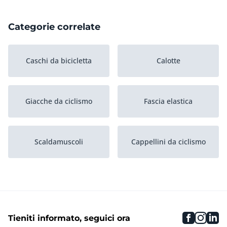
Categorie correlate
Caschi da bicicletta
Calotte
Giacche da ciclismo
Fascia elastica
Scaldamuscoli
Cappellini da ciclismo
Occhiali da ciclismo
Strati base
faceboo
inst
li
Tieniti informato, seguici ora
Calzetteria
Bandane