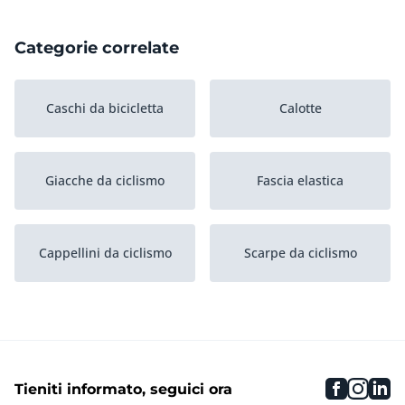
Categorie correlate
Caschi da bicicletta
Calotte
Giacche da ciclismo
Fascia elastica
Cappellini da ciclismo
Scarpe da ciclismo
Occhiali da ciclismo
Strati base
faceboo
inst
li
Tieniti informato, seguici ora
Calzetteria
Bandane