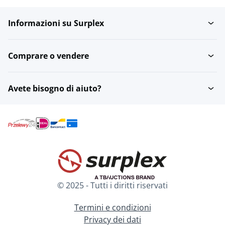
Informazioni su Surplex
Set di abbigliamento da
Scaldabraccia
ciclismo
Comprare o vendere
Scaldacollo
Tute integrali
Avete bisogno di aiuto?
Ginocchiere
Maglie da ciclismo
Sovrascarpe da ciclismo
Calze da ciclismo
© 2025 - Tutti i diritti riservati
Guanti da ciclismo
Termini e condizioni
Privacy dei dati