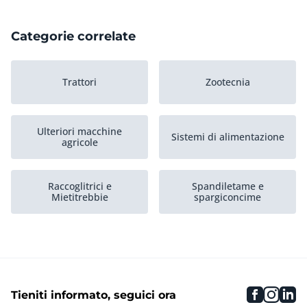
Categorie correlate
Trattori
Zootecnia
Ulteriori macchine
Sistemi di alimentazione
agricole
Raccoglitrici e
Spandiletame e
Mietitrebbie
spargiconcime
Coltivazione patate
Trasporto agricolo
faceboo
inst
li
Tieniti informato, seguici ora
Selvicoltura, pascoli,
Stoccagio granaglie
giardini e...