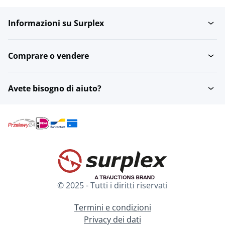
Informazioni su Surplex
Irrigazione e drenaggio
Preparazione del suolo
Comprare o vendere
Seminatrici,
Piante e alberi
trapiantatrici e...
Avete bisogno di aiuto?
Allevamento e
Impianti di
coltivazione
refrigerazione
Pompe per il vuoto del
per latte
latte
© 2025 - Tutti i diritti riservati
Attrezzature varie per il
Sistemi di mungitura
settore...
Termini e condizioni
Privacy dei dati