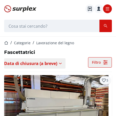
Home
Barra di ricerca
Home
Categorie
Lavorazione del legno
Fascettatrici
Filtro
Data di chiusura (a breve)
5