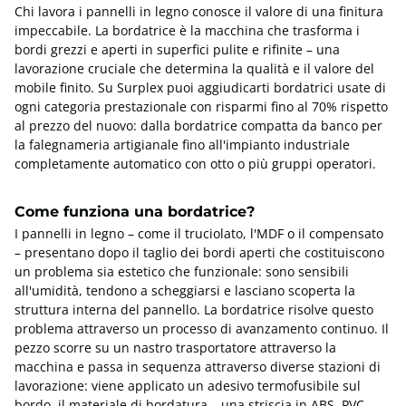
Parti di macchine,
Macchine utensili
Chi lavora i pannelli in legno conosce il valore di una finitura
strumenti e...
impeccabile. La bordatrice è la macchina che trasforma i
bordi grezzi e aperti in superfici pulite e rifinite – una
lavorazione cruciale che determina la qualità e il valore del
Trattamento delle
Levigatura e Lucidatura
mobile finito. Su Surplex puoi aggiudicarti bordatrici usate di
superfici del...
ogni categoria prestazionale con risparmi fino al 70% rispetto
al prezzo del nuovo: dalla bordatrice compatta da banco per
la falegnameria artigianale fino all'impianto industriale
Varie lavorazioni del
Mortasatrici
legno
completamente automatico con otto o più gruppi operatori.
Come funziona una bordatrice?
Linee di produzione
Rettificatrici
I pannelli in legno – come il truciolato, l'MDF o il compensato
lavorazione...
– presentano dopo il taglio dei bordi aperti che costituiscono
un problema sia estetico che funzionale: sono sensibili
all'umidità, tendono a scheggiarsi e lasciano scoperta la
Aspirazione, triturazione
Centri di lavoro CNC
e...
struttura interna del pannello. La bordatrice risolve questo
problema attraverso un processo di avanzamento continuo. Il
pezzo scorre su un nastro trasportatore attraverso la
macchina e passa in sequenza attraverso diverse stazioni di
Bordatrici CNC
Bordatrici bilaterali
lavorazione: viene applicato un adesivo termofusibile sul
bordo, il materiale di bordatura – una striscia in ABS, PVC,