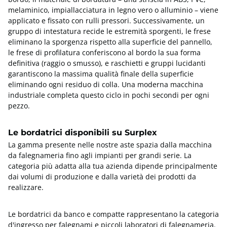
melaminico, impiallacciatura in legno vero o alluminio – viene
applicato e fissato con rulli pressori. Successivamente, un
Macchine bordatrici
Fascettatrici varie
gruppo di intestatura recide le estremità sporgenti, le frese
eliminano la sporgenza rispetto alla superficie del pannello,
le frese di profilatura conferiscono al bordo la sua forma
Bordatrici
definitiva (raggio o smusso), e raschietti e gruppi lucidanti
semiautomatiche
garantiscono la massima qualità finale della superficie
eliminando ogni residuo di colla. Una moderna macchina
industriale completa questo ciclo in pochi secondi per ogni
pezzo.
Le bordatrici disponibili su Surplex
La gamma presente nelle nostre aste spazia dalla macchina
da falegnameria fino agli impianti per grandi serie. La
categoria più adatta alla tua azienda dipende principalmente
dai volumi di produzione e dalla varietà dei prodotti da
realizzare.
Le bordatrici da banco e compatte rappresentano la categoria
d'ingresso per falegnami e piccoli laboratori di falegnameria.