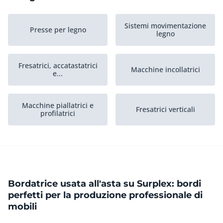
Sistemi movimentazione
Presse per legno
legno
Fresatrici, accatastatrici
Macchine incollatrici
e...
Macchine piallatrici e
Fresatrici verticali
profilatrici
Materiali in legno e
Segatrici
lamiera
Bordatrice usata all'asta su Surplex: bordi
Perforatrici e
Giuntatrici
tassellatrici
perfetti per la produzione professionale di
mobili