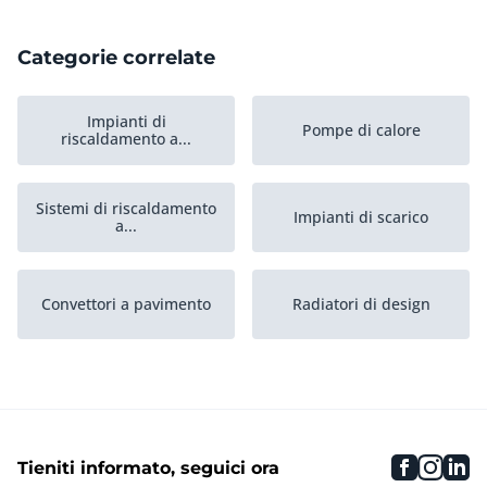
Categorie correlate
Impianti di
Pompe di calore
riscaldamento a...
Sistemi di riscaldamento
Impianti di scarico
a...
Convettori a pavimento
Radiatori di design
Impianto di
Caldaie ad alta efficienza
riscaldamento a muro
faceboo
inst
li
Tieniti informato, seguici ora
Pompe per il
Termostati
riscaldamento centrale