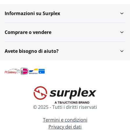
Informazioni su Surplex
Impianti di
Riscaldatori
riscaldamento...
Comprare o vendere
Impianti di
Radiatori
riscaldamento...
Avete bisogno di aiuto?
Caldaie a gas
Caminetti aperti
Materiali per
Sistemi di riscaldamento
l'installazione del...
elettrici
© 2025 - Tutti i diritti riservati
Altro per
riscaldamento...
Termini e condizioni
Privacy dei dati