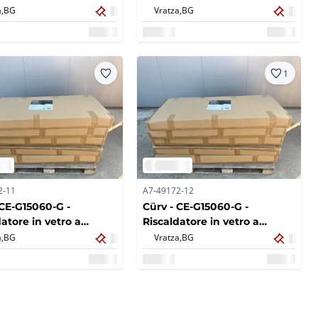
ossi 80x60 - 250W -
infrarossi 80x60 - 250W -
,
BG
Vratza,
BG
x)
2022 (5x)
1
2-11
A7-49172-12
 CE-G15060-G -
Cürv - CE-G15060-G -
atore in vetro a
Riscaldatore in vetro a
ssi Grigio grafite
infrarossi Grigio grafite
,
BG
Vratza,
BG
 - 1000W - 2022 (5x)
150x60 - 1000W - 2022 (5x)