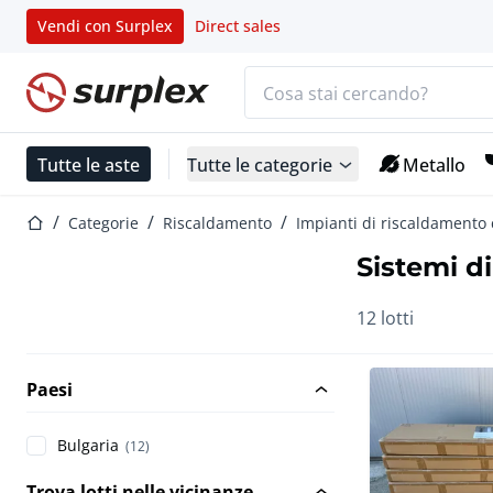
Vendi con Surplex
Direct sales
Barra di ricerca
Home
Tutte le aste
Tutte le categorie
Metallo
Home
Categorie
Riscaldamento
Impianti di riscaldamento 
Sistemi di
12 lotti
Paesi
Bulgaria
(12)
Trova lotti nelle vicinanze