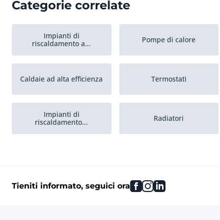
Categorie correlate
Impianti di
Pompe di calore
riscaldamento a...
Caldaie ad alta efficienza
Termostati
Impianti di
Radiatori
riscaldamento...
Altro per
riscaldamento...
facebook
instagram
linkedin
Tieniti informato, seguici ora