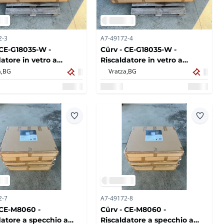
2-3
A7-49172-4
 CE-G18035-W -
Cürv - CE-G18035-W -
atore in vetro a
Riscaldatore in vetro a
ssi bianco 180x35 -
infrarossi bianco 180x35 -
,
BG
Vratza,
BG
 2022 (5x)
650W - 2022 (5x)
2-7
A7-49172-8
 CE-M8060 -
Cürv - CE-M8060 -
datore a specchio a
Riscaldatore a specchio a