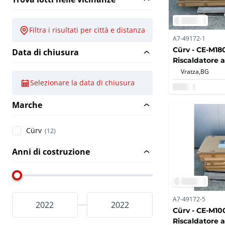
Filtra i risultati per città e distanza
A7-49172-1
Cürv - CE-M180
Data di chiusura
Riscaldatore 
infrarossi 180
Vratza,
BG
2022 (5x)
Selezionare la data di chiusura
Marche
Cürv
(12)
Anni di costruzione
A7-49172-5
Cürv - CE-M10
Riscaldatore 