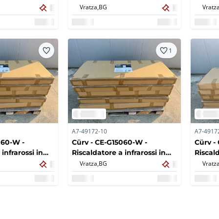
x60 - 300W -
infrarossi 100x60 - 300W -
infrar
Vratza,
BG
Vratza
2022 (5x)
2022 (5
1
A7-49172-10
A7-4917
060-W -
Cürv - CE-G15060-W -
Cürv -
infrarossi in
Riscaldatore a infrarossi in
Riscald
150x60 - 1000W
vetro bianco 150x60 - 1000W
infraro
Vratza,
BG
Vratza
- 2022 (5x)
150x60