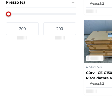
Prezzo (€)
infrarossi 100
Vratza,
BG
2022 (5x)
A7-49172-9
Cürv - CE-G15
Riscaldatore a 
vetro bianco 
Vratza,
BG
- 2022 (5x)