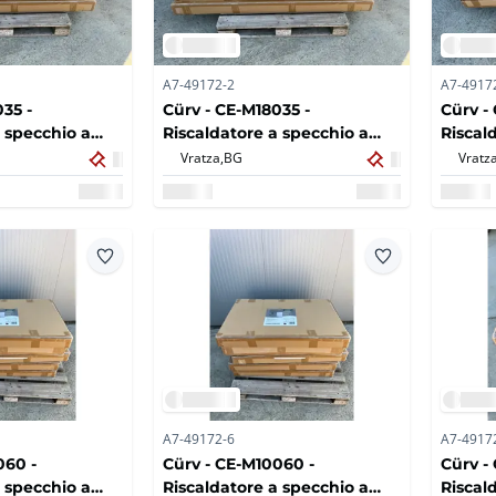
A7-49172-2
A7-4917
35 -
Cürv - CE-M18035 -
Cürv -
a specchio a
Riscaldatore a specchio a
Riscald
x35 - 650W -
infrarossi 180x35 - 650W -
infraro
Vratza,
BG
Vratza
2022 (5x)
650W -
A7-49172-6
A7-4917
060 -
Cürv - CE-M10060 -
Cürv -
a specchio a
Riscaldatore a specchio a
Riscal