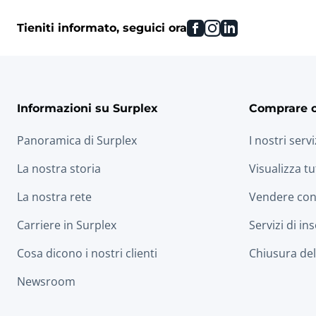
facebook
instagram
linkedin
Tieniti informato, seguici ora
Informazioni su Surplex
Comprare 
Panoramica di Surplex
I nostri servi
La nostra storia
Visualizza tu
La nostra rete
Vendere con
Carriere in Surplex
Servizi di in
Cosa dicono i nostri clienti
Chiusura dell
Newsroom