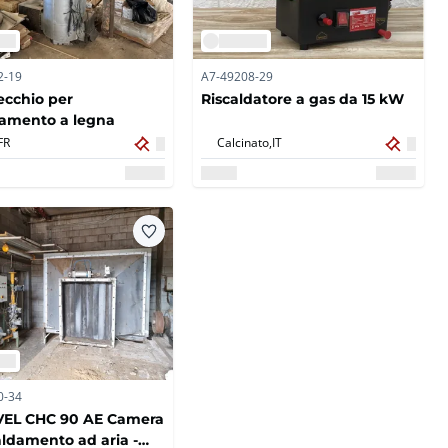
2-19
A7-49208-29
cchio per
Riscaldatore a gas da 15 kW
damento a legna
FR
Calcinato,
IT
0-34
VEL CHC 90 AE Camera
caldamento ad aria -