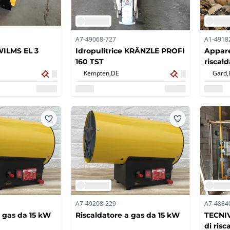
A7-49068-727
A1-4918
WILMS EL 3
Idropulitrice KRÄNZLE PROFI
Appare
160 TST
riscal
Kempten,
DE
Gard,
A7-49208-229
A7-4884
a gas da 15 kW
Riscaldatore a gas da 15 kW
TECNI
di ris