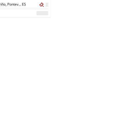
O Porriño, Pontevedra,
ES