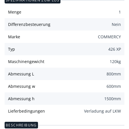
SPEZIFIKATIONEN ZUM LOS
Menge
1
Differenzbesteuerung
Nein
Marke
COMMERCY
Typ
426 XP
Maschinengewicht
120
kg
Abmessung L
800
mm
Abmessung w
600
mm
Abmessung h
1500
mm
Lieferbedingungen
Verladung auf LKW
BESCHREIBUNG