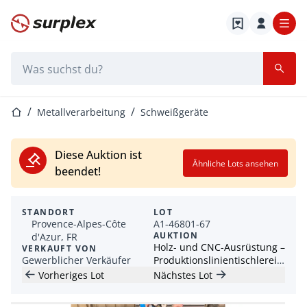
Startseite
Suchleiste
Startseite
Metallverarbeitung
Schweißgeräte
Diese Auktion ist
Ähnliche Lots ansehen
beendet!
STANDORT
LOT
Provence-Alpes-Côte
A1-46801-67
AUKTION
d'Azur, FR
Holz- und CNC-Ausrüstung –
VERKAUFT VON
Gewerblicher Verkäufer
Produktionslinientischlerei,
Hobel, Mündel,
Vorheriges Lot
Nächstes Lot
Kantbandmaschine