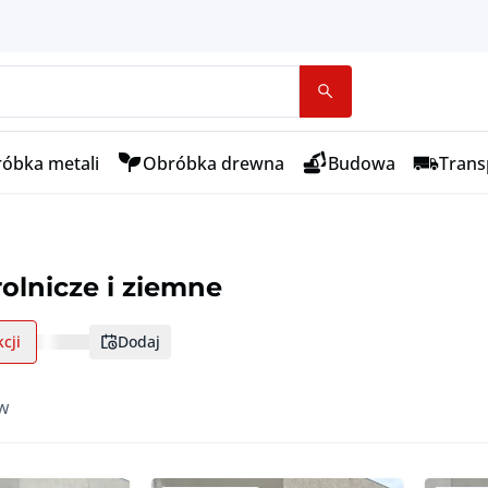
óbka metali
Obróbka drewna
Budowa
Transp
olnicze i ziemne
cji
dodaj
w