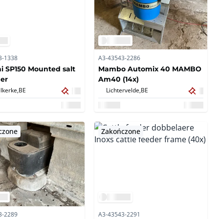
3-1338
A3-43543-2286
i SP150 Mounted salt
Mambo Automix 40 MAMBO
er
Am40 (14x)
lkerke,
BE
Lichtervelde,
BE
czone
Zakończone
3-2289
A3-43543-2291