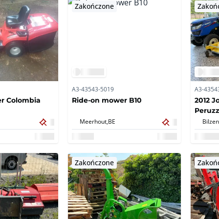
Zakończone
Zakoń
A3-43543-5019
A3-4354
r Colombia
Ride-on mower B10
2012 J
Peruzz
Mower
Meerhout,
BE
Bilzen
Zakończone
Zakoń