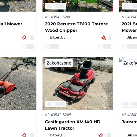
A3-43543-5200
A3-4354
lail Mower
2020 Peruzzo TB100 Tratore
2021 B
Wood Chipper
Mower
Bilzen,
BE
Bilzen
Zakończone
Zakoń
A3-43543-5205
A3-4354
Castlegarden XM 140 HD
Jansen
Lawn Tractor
Bilzen,
BE
Bilzen