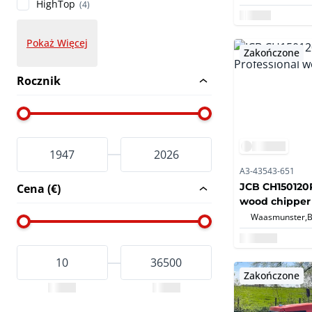
HighTop
(4)
Pokaż Więcej
Zakończone
Rocznik
A3-43543-651
JCB CH150120P
Cena (€)
wood chipper
Waasmunster,
Zakończone