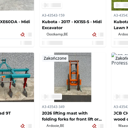
A3-43543-159
A3-4354
 XE60DA - Midi
Kubota - 2017 - KX155-5 - Midi
Kubota
Excavator
Lawn 
Oostkamp,
BE
Ardoo
Zakończone
Zakoń
A3-43543-349
A3-4354
ad 9T
2026 lifting mast with
JCB CH
folding forks for front lift or
wood 
behind the tractor, 2500 kg
Ardooie,
BE
Waasm