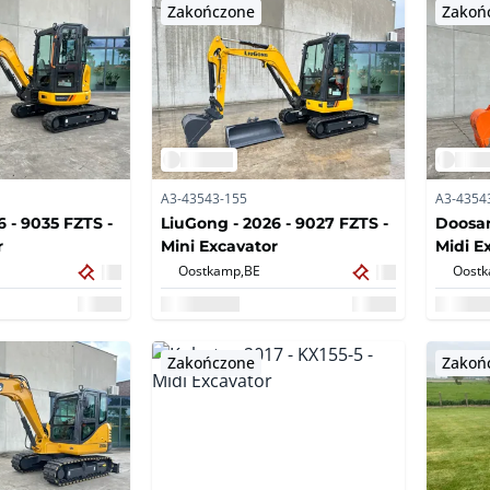
Zakończone
Zakoń
A3-43543-155
A3-4354
 - 9035 FZTS -
LiuGong - 2026 - 9027 FZTS -
Doosan
r
Mini Excavator
Midi E
Oostkamp,
BE
Oostk
Zakończone
Zakoń