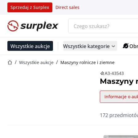
Sprzedaj z Surplex
Direct sales
Pasek wyszukiwania
Strona główna
Wszystkie aukcje
Wszystkie kategorie
Obr
Strona główna
Wszystkie aukcje
Maszyny rolnicze i ziemne
A3-43543
Maszyny r
Informacje o auk
172 przedmiotó