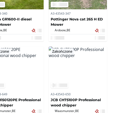
3-340
A3-43543-347
 GR1600-II diesel
Pottinger Nova cat 265 H ED
Mower
Mower
ie,
BE
Ardooie,
BE
czone
Zakończone
3-649
A3-43543-650
150120PE Professional
JCB CH75100P Professional
chipper
wood chipper
unster,
BE
Waasmunster,
BE