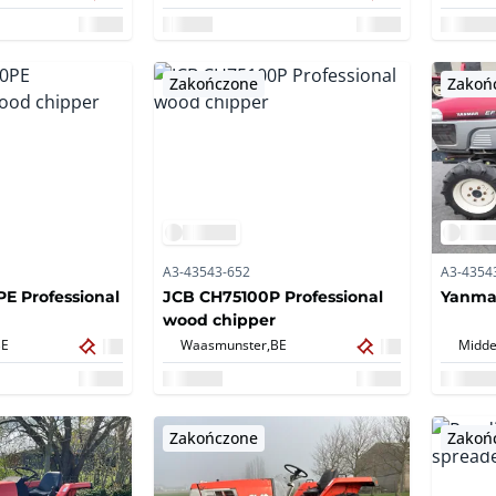
lift
Zakończone
Zakoń
A3-43543-652
A3-4354
E Professional
JCB CH75100P Professional
Yanmar
wood chipper
BE
Waasmunster,
BE
Midde
Zakończone
Zakoń