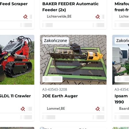
Feed Scraper
BAKER FEEDER Automatic
Mirafo
Feeder (2x)
frost-f
Lichtervelde,
BE
Lichte
Zakończone
Zakoń
A3-43543-3208
A3-4354
SLDL 11 Crawler
JOE Earth Auger
Ipsam 
1990
Lommel,
BE
Baar