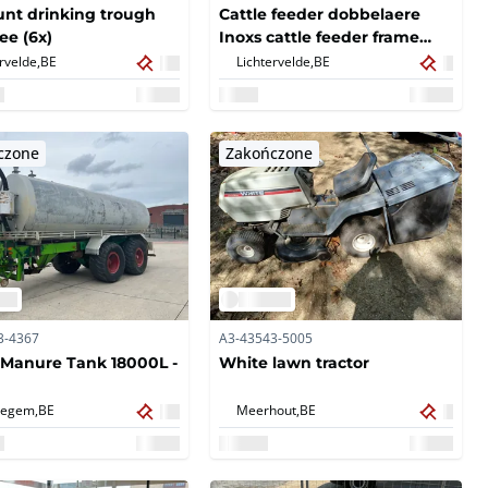
unt drinking trough
Cattle feeder dobbelaere
ree (6x)
Inoxs cattle feeder frame
(40x)
rvelde,
BE
Lichtervelde,
BE
czone
Zakończone
3-4367
A3-43543-5005
Manure Tank 18000L -
White lawn tractor
degem,
BE
Meerhout,
BE