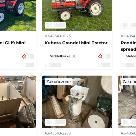
A3-43543-1025
A3-4354
l GL19 Mini
Kubota Grandel Mini Tractor
Rondin
spread
Middelkerke,
BE
Midde
Zakończone
Zakoń
A3-43543-2288
A3-4354