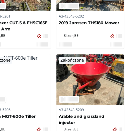
3-5201
A3-43543-5202
oxer CUT-5 & FHSC165E
2019 Janssen THS180 Mower
 Arm
,
BE
Bilzen,
BE
czone
Zakończone
3-5206
A3-43543-5209
 MGT-600e Tiller
Arable and grassland
injector
,
BE
Bilzen,
BE