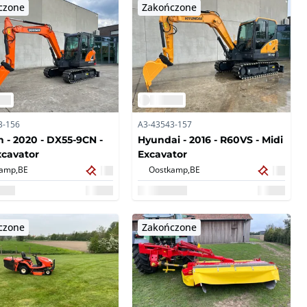
czone
Zakończone
3-156
A3-43543-157
 - 2020 - DX55-9CN -
Hyundai - 2016 - R60VS - Midi
xcavator
Excavator
amp,
BE
Oostkamp,
BE
czone
Zakończone