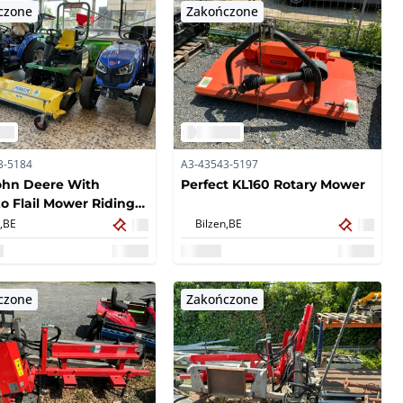
czone
Zakończone
3-5184
A3-43543-5197
ohn Deere With
Perfect KL160 Rotary Mower
o Flail Mower Riding
,
BE
Bilzen,
BE
czone
Zakończone