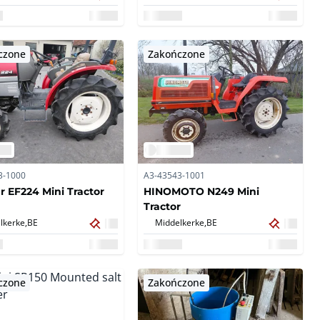
czone
Zakończone
3-1000
A3-43543-1001
 EF224 Mini Tractor
HINOMOTO N249 Mini
Tractor
lkerke,
BE
Middelkerke,
BE
czone
Zakończone