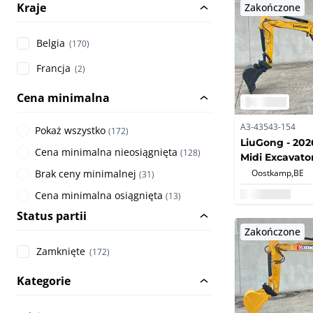
Kraje
Zakończone
Belgia
(170)
Francja
(2)
Cena minimalna
A3-43543-154
Pokaż wszystko
(
172
)
LiuGong - 2026
Cena minimalna nieosiągnięta
(
128
)
Midi Excavato
Oostkamp,
BE
Brak ceny minimalnej
(
31
)
Cena minimalna osiągnięta
(
13
)
Status partii
Zakończone
Zamknięte
(172)
Kategorie