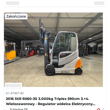
Zakończone
A1-47467-40
2016 Still RX60-30 3.000kg Triplex 590cm 3.+4.
Wielozaworowy - Regulator widelca Elektryczny
wózek wid?owy 9.165 godzin
Schierling,
DE