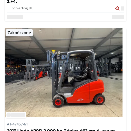
3.+4.
Schierling,
DE
Zakończone
A1-47467-61
2013 Linde H20D 2 000 kg Triplex 462 cm 4. zawor,