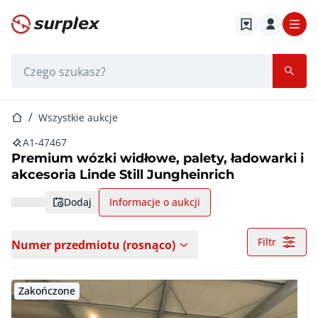
Strona główna
Pasek wyszukiwania
Strona główna
Wszystkie aukcje
A1-47467
Premium wózki widłowe, palety, ładowarki i
akcesoria Linde Still Jungheinrich
dodaj
Informacje o aukcji
Filtr
Numer przedmiotu (rosnąco)
Zakończone