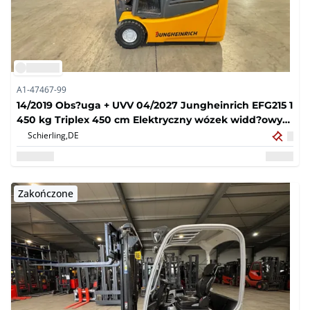
A1-47467-99
14/2019 Obs?uga + UVV 04/2027 Jungheinrich EFG215 1
450 kg Triplex 450 cm Elektryczny wózek widd?owy
12 311 godzin
Schierling,
DE
Zakończone