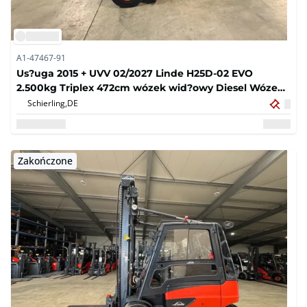
A1-47467-91
Us?uga 2015 + UVV 02/2027 Linde H25D-02 EVO
2.500kg Triplex 472cm wózek wid?owy Diesel Wózek
wid?owy 9.926 godz.
Schierling,
DE
Zakończone