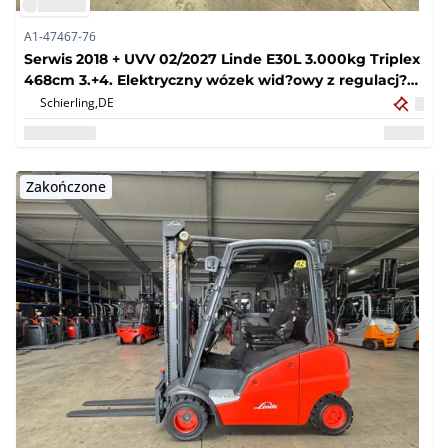
A1-47467-76
Serwis 2018 + UVV 02/2027 Linde E30L 3.000kg Triplex
468cm 3.+4. Elektryczny wózek wid?owy z regulacj?
widelca zaworów 11.229 godzin
Schierling,
DE
Zakończone