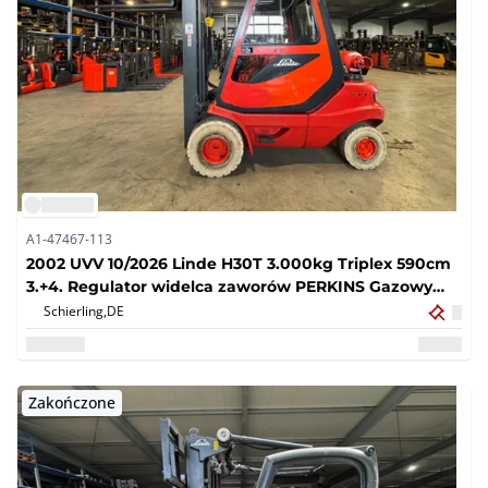
A1-47467-113
2002 UVV 10/2026 Linde H30T 3.000kg Triplex 590cm
3.+4. Regulator widelca zaworów PERKINS Gazowy
wózek wid?y 15.752 godzin
Schierling,
DE
Zakończone