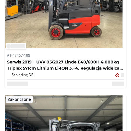
A1-47467-108
Serwis 2019 + UVV 05/2027 Linde E40/600H 4.000kg
Triplex 571cm Lithium Li-ION 3.+4. Regulacja widelca
zaworów 135cm Elektryczny wózek wid?y 9.317 godz.
Schierling,
DE
Zakończone