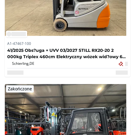
A1-47467-100
41/2025 Obs?uga + UVV 03/2027 STILL RX20-20 2
000kg Triplex 460cm Elektryczny wózek wid?owy 6
711 godzin
Schierling,
DE
Zakończone