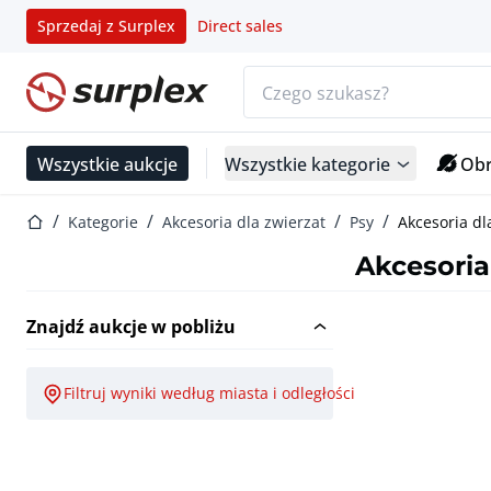
Sprzedaj z Surplex
Direct sales
Pasek wyszukiwania
Strona główna
Wszystkie aukcje
Wszystkie kategorie
Obr
Strona główna
Kategorie
Akcesoria dla zwierzat
Psy
Akcesoria d
Akcesoria
Znajdź aukcje w pobliżu
Filtruj wyniki według miasta i odległości