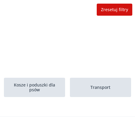
Zresetuj filtry
Kosze i poduszki dla
Transport
psów