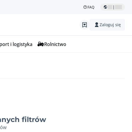
|
FAQ
Zaloguj się
ort i logistyka
Rolnictwo
nych filtrów
ków