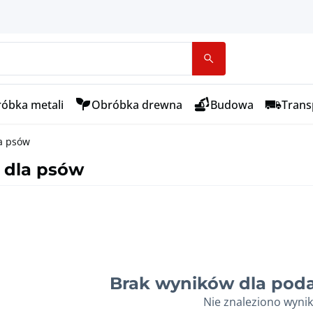
óbka metali
Obróbka drewna
Budowa
Transp
la psów
 dla psów
Brak wyników dla poda
Nie znaleziono wyni