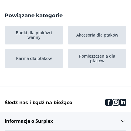
Powiązane kategorie
Budki dla ptaków i
Akcesoria dla ptaków
wanny
Pomieszczenia dla
Karma dla ptaków
ptaków
faceboo
inst
li
Śledź nas i bądź na bieżąco
Informacje o Surplex