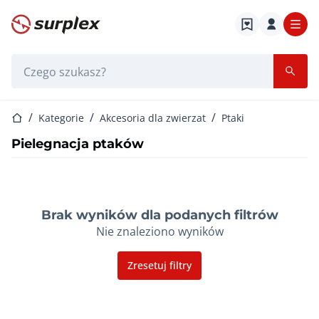
Strona główna
Pasek wyszukiwania
Strona główna
Kategorie
Akcesoria dla zwierzat
Ptaki
Pielegnacja ptaków
Brak wyników dla podanych filtrów
Nie znaleziono wyników
Zresetuj filtry