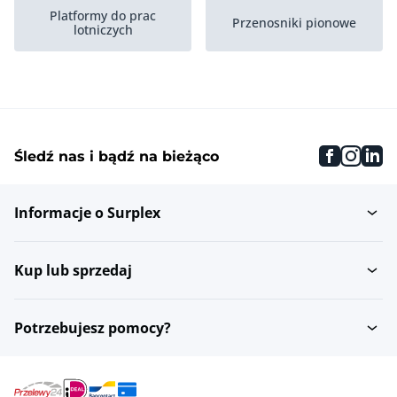
Platformy do prac
Przenosniki pionowe
lotniczych
faceboo
inst
li
Śledź nas i bądź na bieżąco
Informacje o Surplex
Kup lub sprzedaj
Potrzebujesz pomocy?