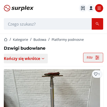
Strona główna
Pasek wyszukiwania
Strona główna
Kategorie
Budowa
Platformy podnosne
Dzwigi budowlane
Filtr
Kończy się wkrótce
1