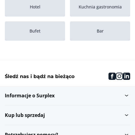
Hotel
Kuchnia gastronomia
Bufet
Bar
Inwentaryzacja
Myjki szkla
faceboo
inst
li
Śledź nas i bądź na bieżąco
Pozostale zmywarki
Myjki z drzwiami
Informacje o Surplex
Maszyny do plukania
Stoly z basenem
Kup lub sprzedaj
Myjki do skrzynek
Myjki gastronomiczne
Potrzebujesz pomocy?