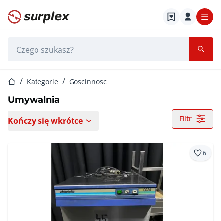
Strona główna
Pasek wyszukiwania
Strona główna
Kategorie
Goscinnosc
Umywalnia
Filtr
Kończy się wkrótce
6