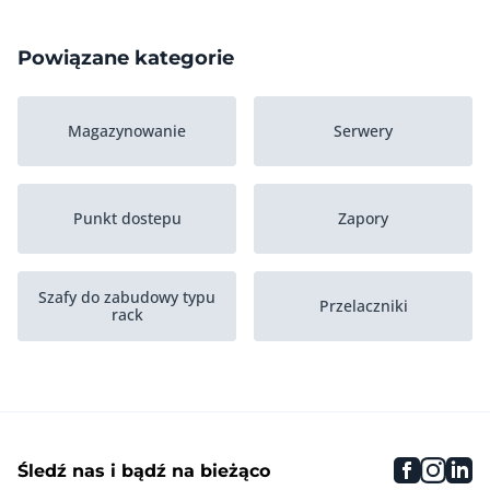
Powiązane kategorie
Magazynowanie
Serwery
Punkt dostepu
Zapory
Szafy do zabudowy typu
Przelaczniki
rack
Zasilacze
faceboo
inst
li
Śledź nas i bądź na bieżąco