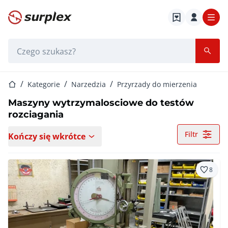
Strona główna
Pasek wyszukiwania
Strona główna
Kategorie
Narzedzia
Przyrzady do mierzenia
Maszyny wytrzymalosciowe do testów
rozciagania
Filtr
Kończy się wkrótce
8