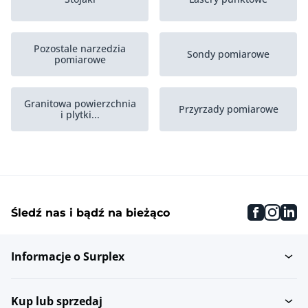
Pozostale narzedzia
Sondy pomiarowe
pomiarowe
Granitowa powierzchnia
Przyrzady pomiarowe
i plytki...
Dalmierze
Wysokosciomierze
faceboo
inst
li
Śledź nas i bądź na bieżąco
Mikrometry wewnetrzne
Macki pomiarowe
Informacje o Surplex
Mikrometry zewnetrzne
Nastawiacze fabryczne
Kup lub sprzedaj