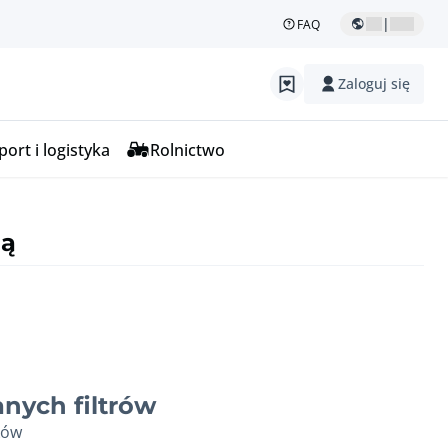
|
FAQ
Zaloguj się
ort i logistyka
Rolnictwo
ną
nych filtrów
ków