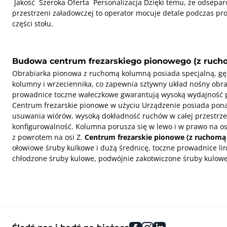
Jakość Szeroka Oferta Personalizacja Dzięki temu, że odsepar
przestrzeni załadowczej to operator mocuje detale podczas pr
części stołu.
Budowa centrum frezarskiego pionowego (z ruc
Obrabiarka pionowa z ruchomą kolumną posiada specjalną, gęs
kolumny i wrzeciennika, co zapewnia sztywny układ nośny obr
prowadnice toczne wałeczkowe gwarantują wysoką wydajność p
Centrum frezarskie pionowe w użyciu Urządzenie posiada pon
usuwania wiórów, wysoką dokładność ruchów w całej przestrz
konfigurowalność. Kolumna porusza się w lewo i w prawo na osi 
z powrotem na osi Z.
Centrum frezarskie pionowe (z ruchom
ołowiowe śruby kulkowe i dużą średnicę, toczne prowadnice li
chłodzone śruby kulowe, podwójnie zakotwiczone śruby kulowe
facebook
instagram
linkedin