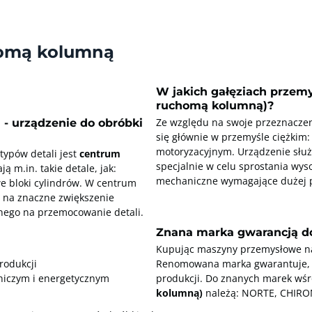
homą kolumną
W jakich gałęziach przemy
ruchomą kolumną)?
- urządzenie do obróbki
Ze względu na swoje przeznacze
się głównie w przemyśle ciężkim
motoryzacyjnym. Urządzenie służ
typów detali jest
centrum
specjalnie w celu sprostania wy
ą m.in. takie detale, jak:
mechaniczne wymagające dużej pr
 bloki cylindrów. W centrum
 na znaczne zwiększenie
nego na przemocowanie detali.
Znana marka gwarancją do
Kupując maszyny przemysłowe najl
rodukcji
Renomowana marka gwarantuje, że
niczym i energetycznym
produkcji. Do znanych marek wś
kolumną)
należą: NORTE, CHIRO