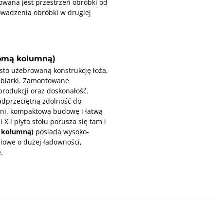
owana jest przestrzeń obróbki od
owadzenia obróbki w drugiej
homą kolumną)
to użebrowaną konstrukcję łoża,
abiarki. Zamontowane
rodukcji oraz doskonałość.
adprzeciętną zdolność do
eni, kompaktową budowę i łatwą
X i płyta stołu porusza się tam i
ą kolumną)
posiada wysoko-
niowe o dużej ładowności,
.