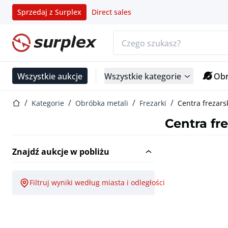
Sprzedaj z Surplex
Direct sales
Pasek wyszukiwania
Strona główna
Wszystkie aukcje
Wszystkie kategorie
Obr
Strona główna
Kategorie
Obróbka metali
Frezarki
Centra frezar
Centra fr
Znajdź aukcje w pobliżu
Filtruj wyniki według miasta i odległości