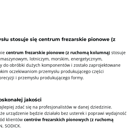
słu stosuje się centrum frezarskie pionowe (z
nie
centrum frezarskie pionowe (z ruchomą kolumną)
stosuje
: maszynowym, lotniczym, morskim, energetycznym,
y do obróbki dużych komponentów i zostało zaprojektowane
sokim oczekiwaniom przemysłu produkującego części
ecyzji i przemysłu produkującego formy.
skonałej jakości
epiej zdać się na profesjonalistów w danej dziedzinie.
 urządzenie będzie działało bez usterek i poprawi wydajność
ród klientów
centrów frezarskich pionowych (z ruchomą
N, SODICK.