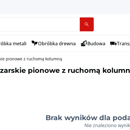
óbka metali
Obróbka drewna
Budowa
Transp
skie pionowe z ruchomą kolumną
ezarskie pionowe z ruchomą kolum
Brak wyników dla poda
Nie znaleziono wyni