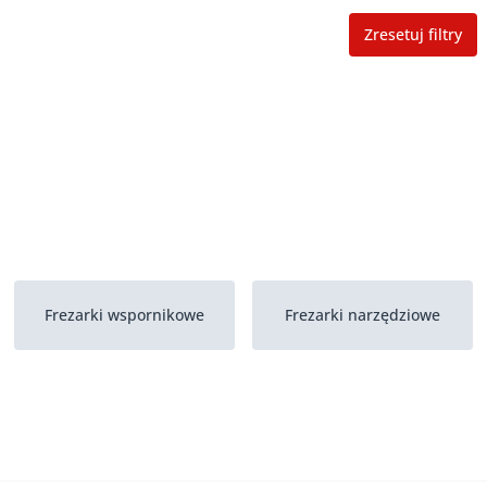
Zresetuj filtry
Frezarki wspornikowe
Frezarki narzędziowe