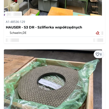
A1-48536-129
HAUSER - S3 DR - Szlifierka współrzędnych
Schwelm,
DE
8