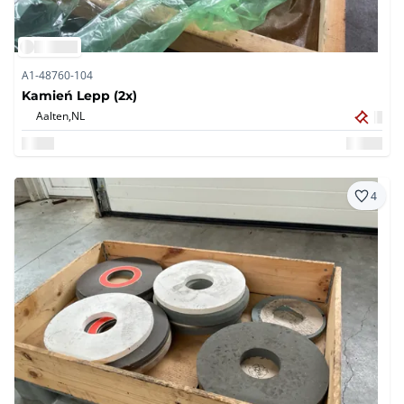
A1-48760-104
Kamień Lepp (2x)
Aalten,
NL
4