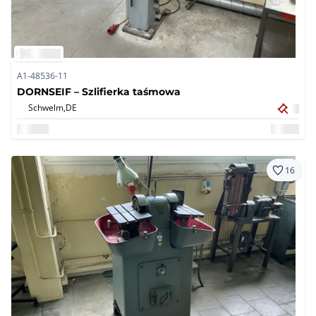
A1-48536-11
DORNSEIF – Szlifierka taśmowa
Schwelm,
DE
16