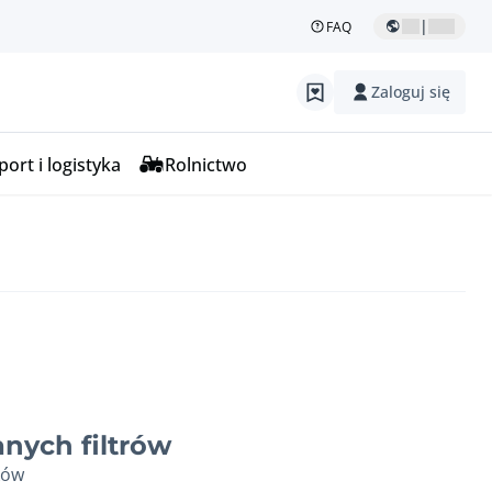
|
FAQ
Zaloguj się
ort i logistyka
Rolnictwo
nych filtrów
ków