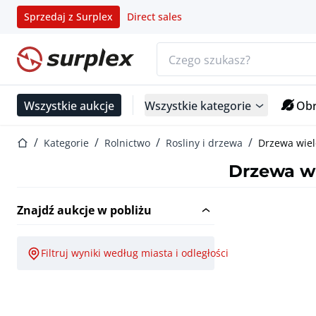
Sprzedaj z Surplex
Direct sales
Pasek wyszukiwania
Strona główna
Wszystkie aukcje
Wszystkie kategorie
Obr
Strona główna
Kategorie
Rolnictwo
Rosliny i drzewa
Drzewa wiel
Drzewa wi
Znajdź aukcje w pobliżu
Filtruj wyniki według miasta i odległości