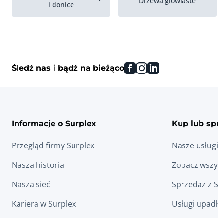
Drzewa glowiaste
i donice
Rosliny doniczkowe na
Drzewa wiecznie zielone
zewnatrz
facebook
instagram
linkedin
Śledź nas i bądź na bieżąco
Informacje o Surplex
Kup lub sp
Przegląd firmy Surplex
Nasze usługi
Nasza historia
Zobacz wszys
Nasza sieć
Sprzedaż z 
Kariera w Surplex
Usługi upad