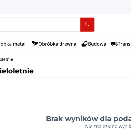
óbka metali
Obróbka drewna
Budowa
Transp
oletnie
eloletnie
Brak wyników dla poda
Nie znaleziono wyni