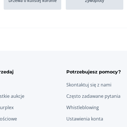
Drzewa o kulistej koronie
Zywoploty
Rosliny doniczkowe do
Rosliny kwitnace wiosna
wnetrz
rzedaj
Potrzebujesz pomocy?
Skontaktuj się z nami
tkie aukcje
Często zadawane pytania
Surplex
Whistleblowing
łościowe
Ustawienia konta