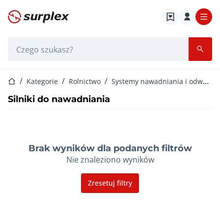
Strona główna
Pasek wyszukiwania
Strona główna
Kategorie
Rolnictwo
Systemy nawadniania i odwadniania
Silniki do nawadniania
Brak wyników dla podanych filtrów
Nie znaleziono wyników
Zresetuj filtry