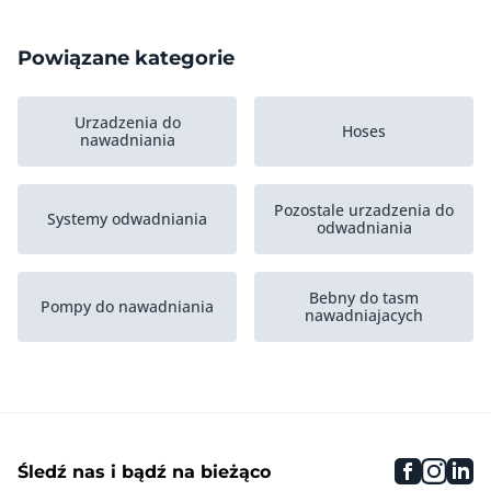
Powiązane kategorie
Urzadzenia do
Hoses
nawadniania
Pozostale urzadzenia do
Systemy odwadniania
odwadniania
Bebny do tasm
Pompy do nawadniania
nawadniajacych
Pozostale w segmencie
Nawadnianie
faceboo
inst
li
Śledź nas i bądź na bieżąco