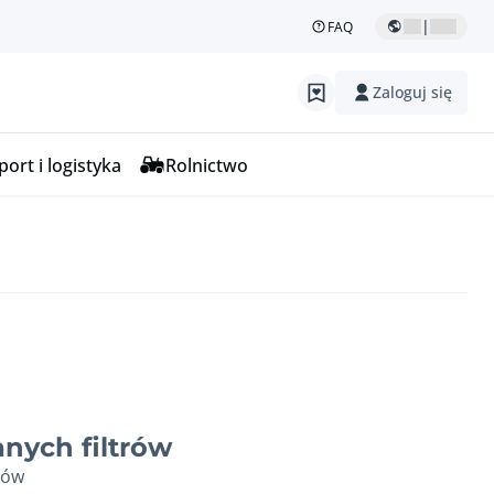
|
FAQ
Zaloguj się
ort i logistyka
Rolnictwo
nych filtrów
ków