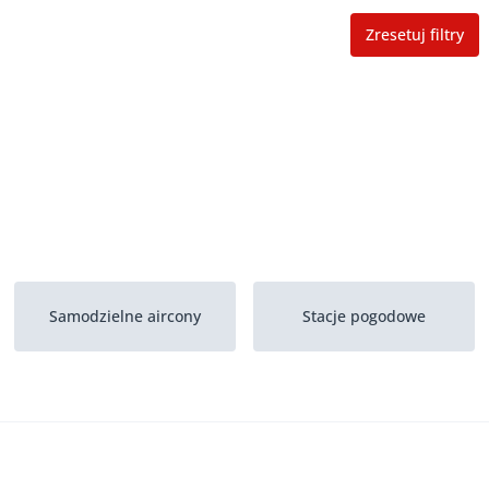
Zresetuj filtry
Samodzielne aircony
Stacje pogodowe