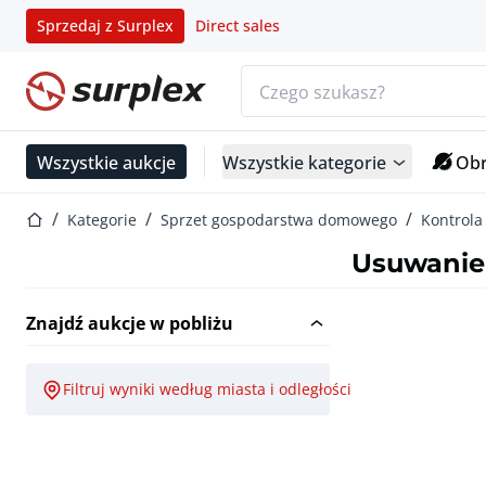
Sprzedaj z Surplex
Direct sales
Pasek wyszukiwania
Strona główna
Wszystkie aukcje
Wszystkie kategorie
Obr
Strona główna
Kategorie
Sprzet gospodarstwa domowego
Kontrola
Usuwanie
Znajdź aukcje w pobliżu
Filtruj wyniki według miasta i odległości