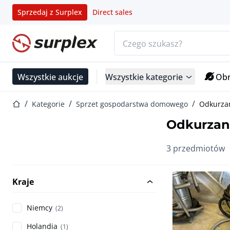
Sprzedaj z Surplex
Direct sales
Pasek wyszukiwania
Strona główna
Wszystkie aukcje
Wszystkie kategorie
Obr
Strona główna
Kategorie
Sprzet gospodarstwa domowego
Odkurza
Odkurzan
3 przedmiotów
Kraje
Niemcy
(2)
Holandia
(1)