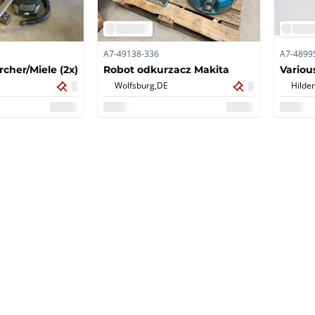
A7-49138-336
A7-4899
cher/Miele (2x)
Robot odkurzacz Makita
Variou
Wolfsburg,
DE
Hilden