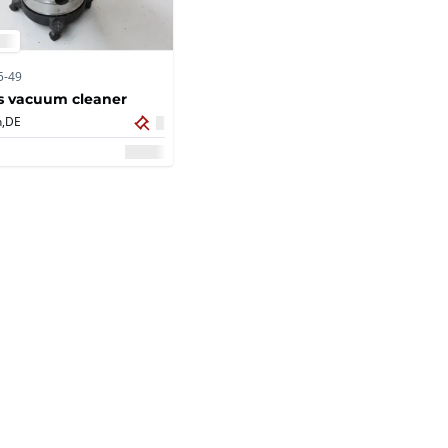
5-49
s vacuum cleaner
,
DE