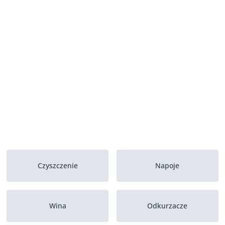
Czyszczenie
Napoje
Wina
Odkurzacze