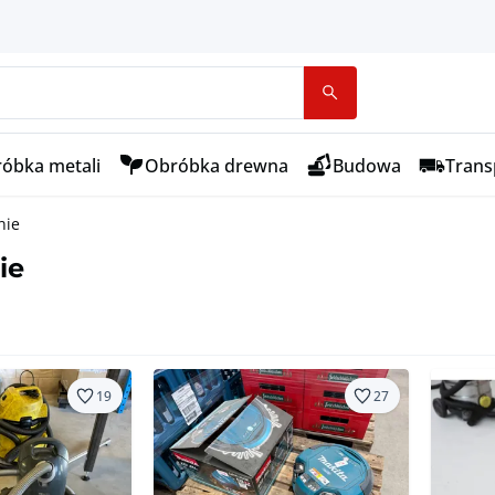
óbka metali
Obróbka drewna
Budowa
Transp
nie
ie
19
27