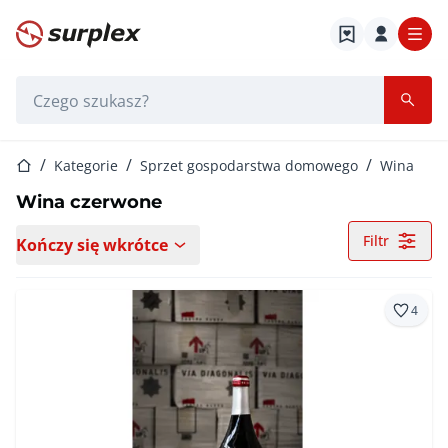
Strona główna
Pasek wyszukiwania
Strona główna
Kategorie
Sprzet gospodarstwa domowego
Wina
Wina czerwone
Filtr
Kończy się wkrótce
4