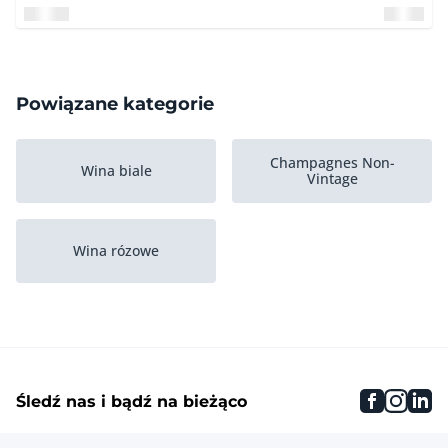
Powiązane kategorie
Champagnes Non-
Wina biale
Vintage
Wina rózowe
faceboo
inst
li
Śledź nas i bądź na bieżąco