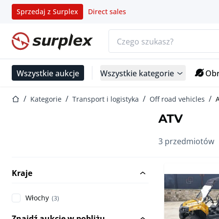
Sprzedaj z Surplex
Direct sales
Pasek wyszukiwania
Strona główna
Wszystkie aukcje
Wszystkie kategorie
Obr
Strona główna
Kategorie
Transport i logistyka
Off road vehicles
ATV
3 przedmiotów
Kraje
Włochy
(3)
Znajdź aukcje w pobliżu