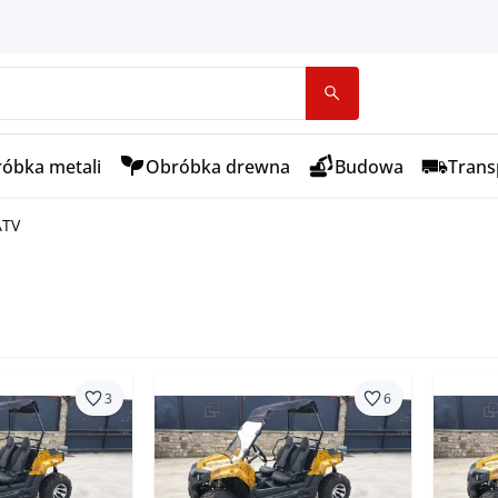
óbka metali
Obróbka drewna
Budowa
Transp
ATV
3
6