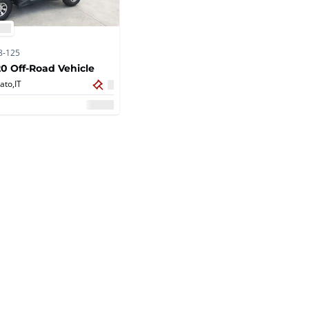
8-125
0 Off-Road Vehicle
ato,
IT