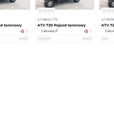
A7-48622-179
A7-4920
zd terenowy
ATV 720 Pojazd terenowy
ATV 72
Calcinato,
IT
Calcin