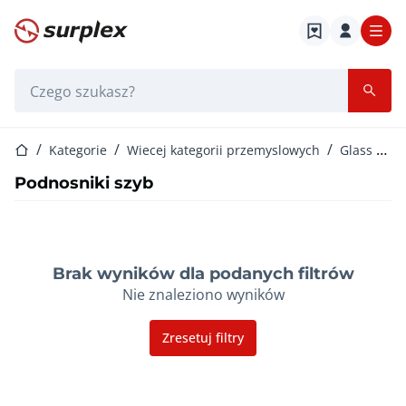
Strona główna
Pasek wyszukiwania
Strona główna
Kategorie
Wiecej kategorii przemyslowych
Glass Production and Processing Equipment
Podnosniki szyb
Brak wyników dla podanych filtrów
Nie znaleziono wyników
Zresetuj filtry