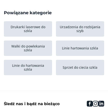
Powiązane kategorie
Drukarki laserowe do
Urzadzenia do rozbijania
szkla
szyb
Walki do powlekania
Linie hartowania szkla
szkla
Linie do hartowania
Sprzet do ciecia szkla
szkla
Niszczarki do szkla
Further glass production
faceboo
inst
li
Śledź nas i bądź na bieżąco
Piece do wyzarzania
Piece szklarskie
szkla