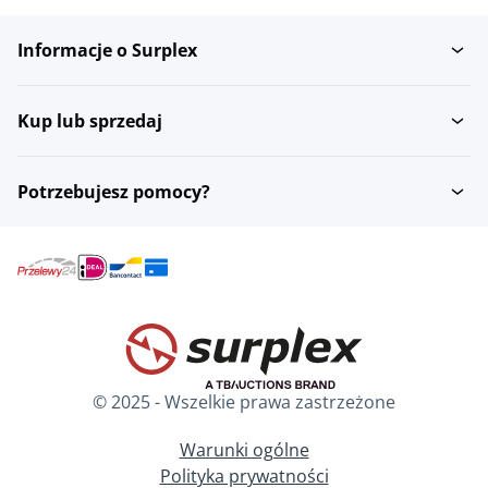
Informacje o Surplex
Zapas szkla
Sprzet do jonizacji szkla
Kup lub sprzedaj
Szklane jednostki
Transport szkla
proszkowe
Potrzebujesz pomocy?
Maszyny do formowania
Sprzet do pomiaru szkla
rolek...
© 2025 - Wszelkie prawa zastrzeżone
Warunki ogólne
Polityka prywatności