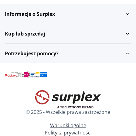
Informacje o Surplex
Panele LED
Klosze i podstawy
Kup lub sprzedaj
Oswietlenie kuchenne
Lampy podlogowe
Potrzebujesz pomocy?
Przelaczniki i
Lampy stolowe
sciemniacze
Tasmy LED
Lampki nocne
© 2025 - Wszelkie prawa zastrzeżone
Warunki ogólne
Polityka prywatności