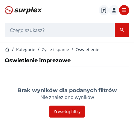
Strona główna
Pasek wyszukiwania
Strona główna
Kategorie
Zycie i spanie
Oswietlenie
Oswietlenie imprezowe
Brak wyników dla podanych filtrów
Nie znaleziono wyników
Zresetuj filtry