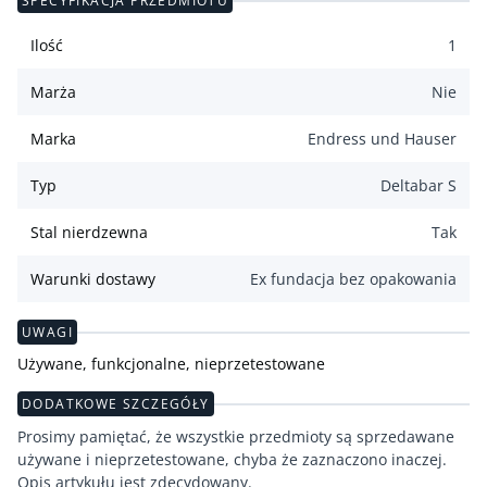
SPECYFIKACJA PRZEDMIOTU
Ilość
1
Marża
Nie
Marka
Endress und Hauser
Typ
Deltabar S
Stal nierdzewna
Tak
Warunki dostawy
Ex fundacja bez opakowania
UWAGI
Używane, funkcjonalne, nieprzetestowane
DODATKOWE SZCZEGÓŁY
Prosimy pamiętać, że wszystkie przedmioty są sprzedawane
używane i nieprzetestowane, chyba że zaznaczono inaczej.
Opis artykułu jest zdecydowany.