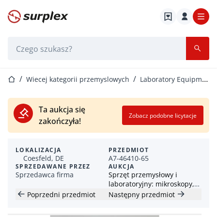
Strona główna
Pasek wyszukiwania
Strona główna
Wiecej kategorii przemyslowych
Laboratory Equipment
Ta aukcja się
Zobacz podobne licytacje
zakończyła!
LOKALIZACJA
PRZEDMIOT
Coesfeld, DE
A7-46410-65
SPRZEDAWANE PRZEZ
AUKCJA
Sprzedawca firma
Sprzęt przemysłowy i
laboratoryjny: mikroskopy,
sprzęt szlifierski i akcesoria
Poprzedni przedmiot
Następny przedmiot