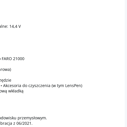
alne: 14,4 V
o FARO 21000
arowa)
zędzie
T • Akcesoria do czyszczenia (w tym LensPen)
kową wkładką
rodowisku przemysłowym.
bracja z 06/2021.