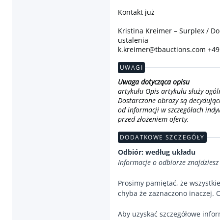
Kontakt już
Kristina Kreimer – Surplex / Do
ustalenia
k.kreimer@tbauctions.com +49
UWAGI
Uwaga dotycząca opisu
artykułu Opis artykułu służy ogól
Dostarczone obrazy są decydujące
od informacji w szczegółach indyw
przed złożeniem oferty.
DODATKOWE SZCZEGÓŁY
Odbiór: według układu
Informacje o odbiorze znajdziesz
Prosimy pamiętać, że wszystki
chyba że zaznaczono inaczej. O
Aby uzyskać szczegółowe infor