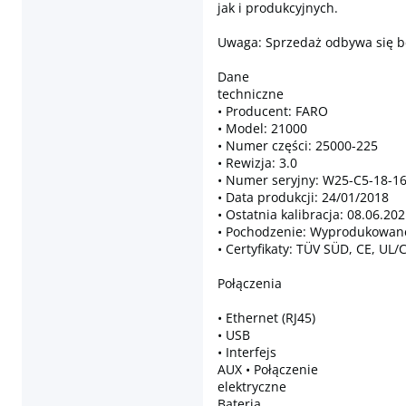
jak i produkcyjnych.
Uwaga: Sprzedaż odbywa się 
Dane
techniczne
• Producent: FARO
• Model: 21000
• Numer części: 25000-225
• Rewizja: 3.0
• Numer seryjny: W25-C5-18-1
• Data produkcji: 24/01/2018
• Ostatnia kalibracja: 08.06.20
• Pochodzenie: Wyprodukowan
• Certyfikaty: TÜV SÜD, CE, UL
Połączenia
• Ethernet (RJ45)
• USB
• Interfejs
AUX • Połączenie
elektryczne
Bateria