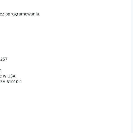
bez oprogramowania.
6257
21
e w USA
/CSA 61010-1