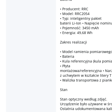
• Producent: RRC
• Model: RRC2054
• Typ: inteligentny pakiet
baterii Li-Ion • Napięcie nomin
• Pojemność: 3450 mAh
• Energia: 49,68 Wh
Zakres realizacji
• Model ramienia pomiaroweg
• Bateria
• Kula referencyjna (kula pomi
• Płyta
montażowa/referencyjna • Nar
z uchwytem w kształcie litery 
• Walizka transportowa z pian
Stan
Stan optyczny według zdjęć.
Urządzenie było używane w ś
Ostatnia udokumentowana kali