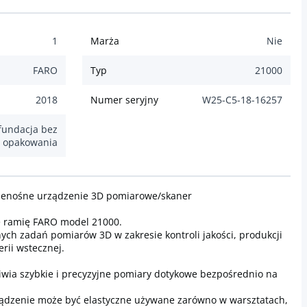
1
Marża
Nie
FARO
Typ
21000
2018
Numer seryjny
W25-C5-18-16257
fundacja bez
opakowania
zenośne urządzenie 3D pomiarowe/skaner
e ramię FARO model 21000.
ych zadań pomiarów 3D w zakresie kontroli jakości, produkcji
erii wstecznej.
ia szybkie i precyzyjne pomiary dotykowe bezpośrednio na
rządzenie może być elastyczne używane zarówno w warsztatach,