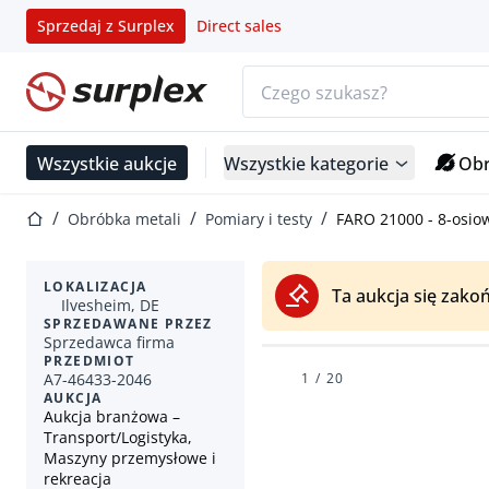
Sprzedaj z Surplex
Direct sales
Pasek wyszukiwania
Strona główna
Wszystkie aukcje
Wszystkie kategorie
Obr
Strona główna
Obróbka metali
Pomiary i testy
FARO 21000 - 8-osio
LOKALIZACJA
Ta aukcja się zakoń
Ilvesheim, DE
SPRZEDAWANE PRZEZ
Sprzedawca firma
PRZEDMIOT
A7-46433-2046
1
/
20
AUKCJA
Aukcja branżowa –
Transport/Logistyka,
Maszyny przemysłowe i
rekreacja