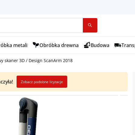
óbka metali
Obróbka drewna
Budowa
Transp
wy skaner 3D / Design ScanArm 2018
czyła!
Zobacz podobne licytacje