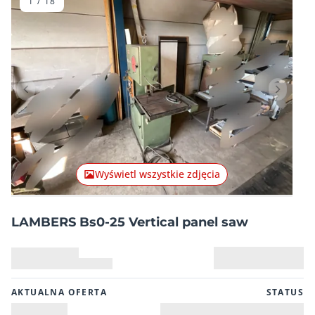
1
/
18
Poprzednia pozycja
Następn
Wyświetl wszystkie zdjęcia
LAMBERS Bs0-25 Vertical panel saw
AKTUALNA OFERTA
STATUS