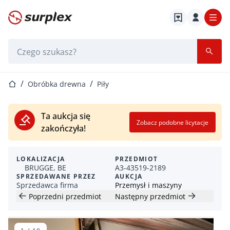
Strona główna
Pasek wyszukiwania
Strona główna
Obróbka drewna
Piły
Ta aukcja się
Zobacz podobne licytacje
zakończyła!
LOKALIZACJA
PRZEDMIOT
BRUGGE, BE
A3-43519-2189
SPRZEDAWANE PRZEZ
AUKCJA
Sprzedawca firma
Przemysł i maszyny
Poprzedni przedmiot
Następny przedmiot