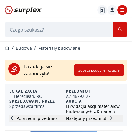
Strona główna
Pasek wyszukiwania
Strona główna
Budowa
Materialy budowlane
Ta aukcja się
Zobacz podobne licytacje
zakończyła!
LOKALIZACJA
PRZEDMIOT
Hereclean, RO
A7-46792-27
SPRZEDAWANE PRZEZ
AUKCJA
Sprzedawca firma
Likwidacja akcji materiałów
budowlanych – Rumunia
Poprzedni przedmiot
Następny przedmiot