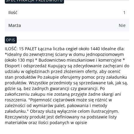
SPECYFIKACJA PRZEDMIOTU
Ilość
1
Marża
Nie
OPIS
ILOŚĆ: 15 PALET Łączna liczba cegieł około 1440 Idealne dla:
*idealny do zewnętrznej ściany w domu jednopoziomowym
(około 130 mp) * Budownictwo mieszkaniowe i komercyjne *
Eksport i odsprzedaż Kupujący są zdecydowanie zachęcani do
udziału w oględzinach przed złożeniem oferty, aby ocenić
stan produktów Po zakupie oferujemy pomoc przy załadunku
produktów. Wszystkie przedmioty są sprzedawane tak, jak są,
gdzie są, bez żadnych gwarancji czy gwarancji. Po
zakończeniu zakupu nie zostaną przyjęte żadne skargi ani
roszczenia. "Pojemność ciężarówek może się różnić w
zależności od wymiarów palet, pakowania i metody
załadunku." Obrazy służą wyłącznie celom ilustracyjnym.
Rzeczywisty produkt jest definiowany na podstawie listy
materiałów oraz ilości podanych w opisie