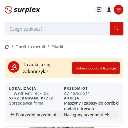
Strona główna
Pasek wyszukiwania
Strona główna
Obróbka metali
Pilarki
Ta aukcja się
Zobacz podobne licytacje
zakończyła!
LOKALIZACJA
PRZEDMIOT
Weilheim Teck, DE
A7-46763-311
SPRZEDAWANE PRZEZ
AUKCJA
Sprzedawca firma
Maszyny i zapasy do obróbki
metali i drewna
Poprzedni przedmiot
Następny przedmiot