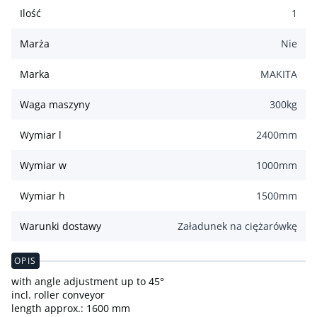
Ilość
1
Marża
Nie
Marka
MAKITA
Waga maszyny
300
kg
Wymiar l
2400
mm
Wymiar w
1000
mm
Wymiar h
1500
mm
Warunki dostawy
Załadunek na ciężarówkę
OPIS
with angle adjustment up to 45°
incl. roller conveyor
length approx.: 1600 mm