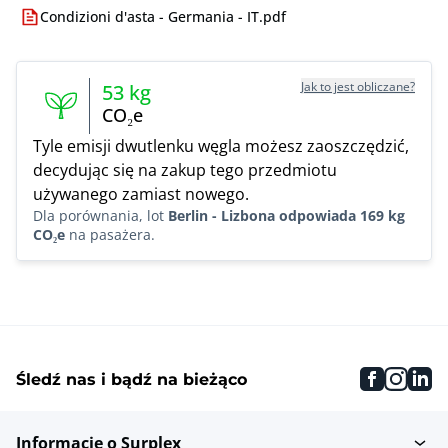
Condizioni d'asta - Germania - IT.pdf
Jak to jest obliczane?
53
kg
CO₂e
Tyle emisji dwutlenku węgla możesz zaoszczędzić,
decydując się na zakup tego przedmiotu
używanego zamiast nowego.
Dla porównania, lot
Berlin - Lizbona odpowiada 169 kg
CO₂e
na pasażera.
faceboo
inst
li
Śledź nas i bądź na bieżąco
Informacje o Surplex