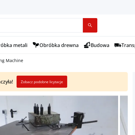
óbka metali
Obróbka drewna
Budowa
Transp
ing Machine
czyła!
Zobacz podobne licytacje