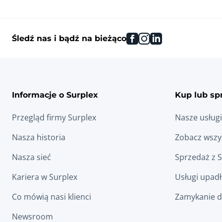
facebook
instagram
linkedin
Śledź nas i bądź na bieżąco
Informacje o Surplex
Kup lub sp
Przegląd firmy Surplex
Nasze usługi
Nasza historia
Zobacz wszys
Nasza sieć
Sprzedaż z 
Kariera w Surplex
Usługi upad
Co mówią nasi klienci
Zamykanie d
Newsroom