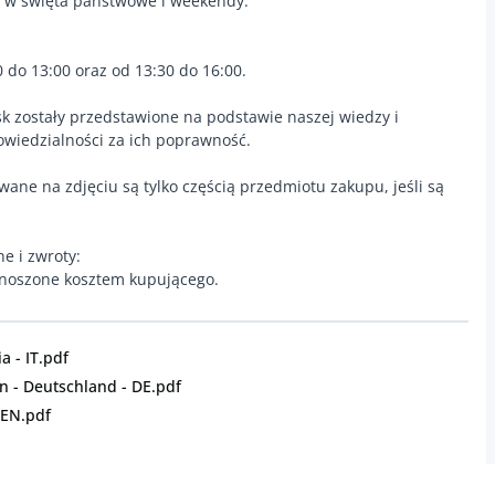
y w święta państwowe i weekendy.
0 do 13:00 oraz od 13:30 do 16:00.
k zostały przedstawione na podstawie naszej wiedzy i
owiedzialności za ich poprawność.
wane na zdjęciu są tylko częścią przedmiotu zakupu, jeśli są
ne i zwroty:
onoszone kosztem kupującego.
a - IT.pdf
 - Deutschland - DE.pdf
 EN.pdf