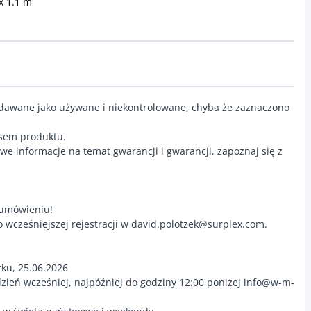
x 1.1 m
edawane jako używane i niekontrolowane, chyba że zaznaczono
isem produktu.
we informacje na temat gwarancji i gwarancji, zapoznaj się z
 umówieniu!
o wcześniejszej rejestracji w david.polotzek@surplex.com.
tku, 25.06.2026
dzień wcześniej, najpóźniej do godziny 12:00 poniżej info@w-m-