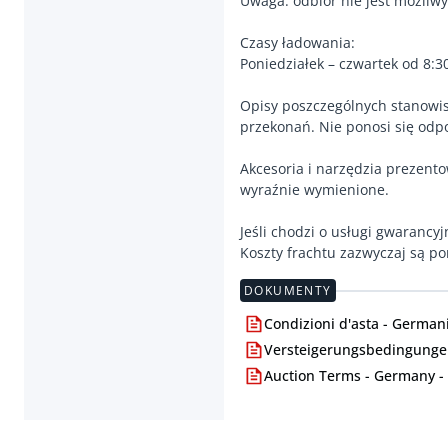
Uwaga: odbiór nie jest możliw
Czasy ładowania:
Poniedziałek – czwartek od 8:3
Opisy poszczególnych stanowis
przekonań. Nie ponosi się odp
Akcesoria i narzędzia prezento
wyraźnie wymienione.
Jeśli chodzi o usługi gwarancyj
Koszty frachtu zazwyczaj są p
DOKUMENTY
Condizioni d'asta - Germani
Versteigerungsbedingungen
Auction Terms - Germany -