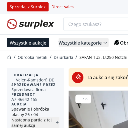
Sprzedaj z Surplex
Direct sales
Pasek wyszukiwania
Strona główna
Wszystkie aukcje
Wszystkie kategorie
Obr
Strona główna
Obróbka metali
Dziurkarki
SAFAN TU3. U.250 Notch
LOKALIZACJA
Ta aukcja się zakoń
Velen-Ramsdorf, DE
SPRZEDAWANE PRZEZ
Sprzedawca firma
PRZEDMIOT
A7-46642-155
1
/
6
AUKCJA
Spawanie i obróbka
blachy 26 / 04
Następna partia z tej
samej aukcji