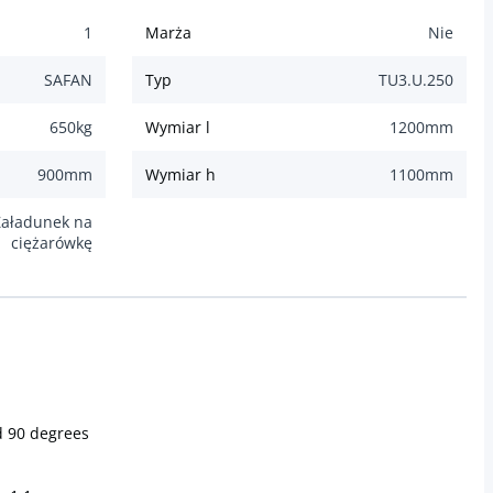
1
Marża
Nie
SAFAN
Typ
TU3.U.250
650
kg
Wymiar l
1200
mm
900
mm
Wymiar h
1100
mm
Załadunek na
ciężarówkę
ed 90 degrees