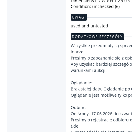
Dimensions L x W x H 1.2 x 0.9 
Condition: unchecked (6)
UWAGI
used and untested
DODATKOWE SZCZEGÓŁY
Wszystkie przedmioty są sprz
inaczej.
Prosimy o zapoznanie się z op
Aby uzyskać bardziej szczegóło
warunkami aukcji.
Oglądanie:
Brak stałej daty. Oglądanie po
Oglądanie jest możliwe tylko p
Odbiór:
Od środy, 17.06.2026 do czwar
Prosimy o rejestrację odbioru 
t.de.