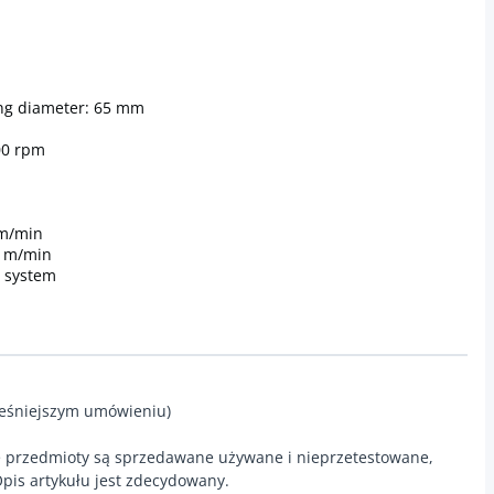
ing diameter: 65 mm
00 rpm
mm/min
45 m/min
t system
cześniejszym umówieniu)
e przedmioty są sprzedawane używane i nieprzetestowane,
pis artykułu jest zdecydowany.