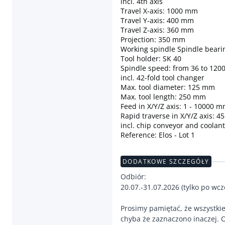
incl. 4th axis
Travel X-axis: 1000 mm
Travel Y-axis: 400 mm
Travel Z-axis: 360 mm
Projection: 350 mm
Working spindle Spindle bear
Tool holder: SK 40
Spindle speed: from 36 to 120
incl. 42-fold tool changer
Max. tool diameter: 125 mm
Max. tool length: 250 mm
Feed in X/Y/Z axis: 1 - 10000 
Rapid traverse in X/Y/Z axis: 
incl. chip conveyor and coolan
Reference: Elos - Lot 1
DODATKOWE SZCZEGÓŁY
Odbiór:
20.07.-31.07.2026 (tylko po w
Prosimy pamiętać, że wszystki
chyba że zaznaczono inaczej. O