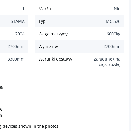
1
Marża
Nie
STAMA
Typ
MC 526
2004
Waga maszyny
6000
kg
2700
mm
Wymiar w
2700
mm
3300
mm
Warunki dostawy
Załadunek na
ciężarówkę
06
5
m
g devices shown in the photos