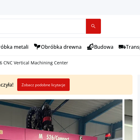
óbka metali
Obróbka drewna
Budowa
Transp
 CNC Vertical Machining Center
czyła!
Zobacz podobne licytacje