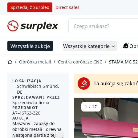
Sprzedaj z Surplex
Direct sales
Pasek wyszukiwania
Strona główna
Wszystkie aukcje
Wszystkie kategorie
Obr
Strona główna
Obróbka metali
Centra obróbcze CNC
STAMA MC 526
LOKALIZACJA
Ta aukcja się zakoń
Schwäbisch Gmünd,
DE
SPRZEDAWANE PRZEZ
Sprzedawca firma
1
/
17
PRZEDMIOT
A7-46763-320
AUKCJA
Maszyny i zapasy do
obróbki metali i drewna
Następna partia z tej