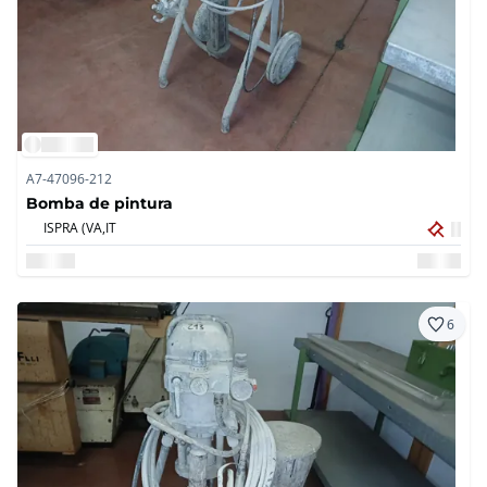
A7-47096-212
Bomba de pintura
ISPRA (VA,
IT
6