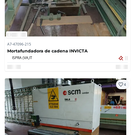
A7-47096-215
Mortafundadora de cadena INVICTA
ISPRA (VA,
IT
4