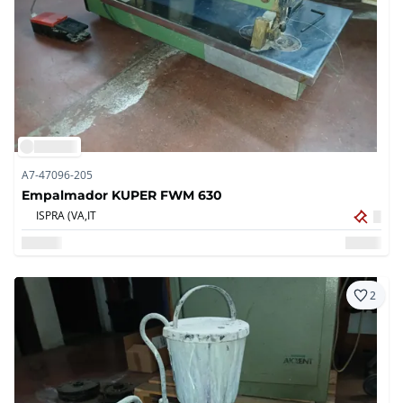
A7-47096-205
Empalmador KUPER FWM 630
ISPRA (VA,
IT
2