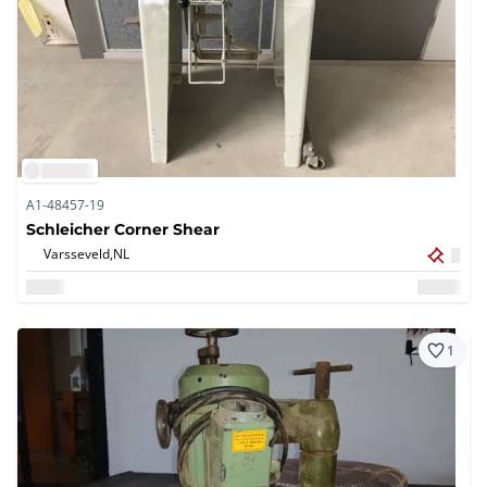
A1-48457-19
Schleicher Corner Shear
Varsseveld,
NL
1