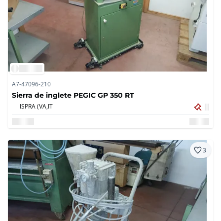
A7-47096-210
Sierra de inglete PEGIC GP 350 RT
ISPRA (VA,
IT
3