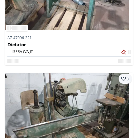
A7-47096-221
Dictator
ISPRA (VA,
IT
3