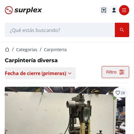
Página de inicio
Barra de búsqueda
Página de inicio
Categorías
Carpintería
Carpintería diversa
Filtro
Fecha de cierre (primeras)
28