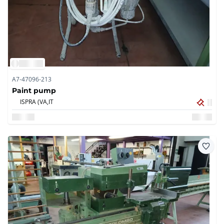
A7-47096-213
Paint pump
ISPRA (VA,
IT