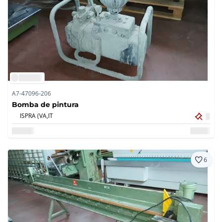
A7-47096-206
Bomba de pintura
ISPRA (VA,
IT
6