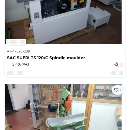
A7-47096-209
SAC SUERI TS 120/C Spindle moulder
ISPRA (VA,
IT
3