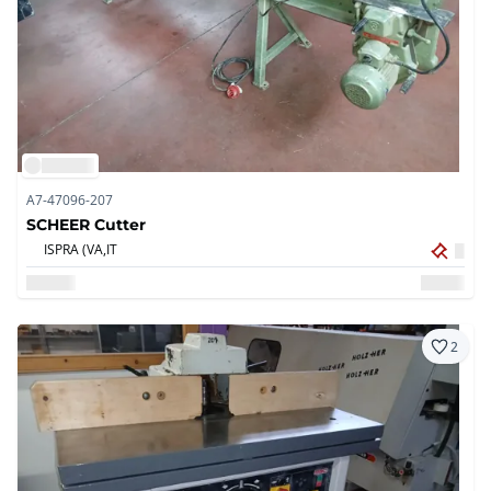
A7-47096-207
SCHEER Cutter
ISPRA (VA,
IT
2