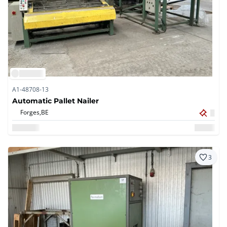
A1-48708-13
Automatic Pallet Nailer
Forges,
BE
3