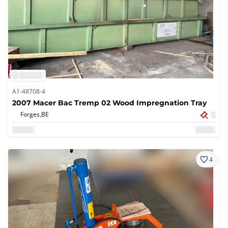
A1-48708-4
2007 Macer Bac Tremp 02 Wood Impregnation Tray
Forges,
BE
4