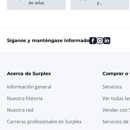
de velas
y...
Equipos y máquinas de
Stock Plástico y Caucho
proceso
facebook
instagram
linkedin
Síganos y manténgase informado
Ambiente
Bordado
industria de cuero
Existencias textiles
Acerca de Surplex
Comprar o 
Información general
Servicios
Máquinas de tintura de
Máquinas de secar
paddle
textiles
Nuestra historia
Ver todas la
Nuestra red
Vender con 
Carreras profesionales en Surplex
Servicios de