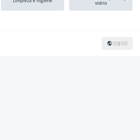
Limpieza e higiene
vidrio
Equipo de laboratorio
Tejer y hacer punto
|
Energía
Construcciones Hall
Máquinas para
Las máquinas de teñido
blanquear
de la cuerda
Lavadoras industriales
textiles