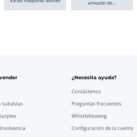
Varias máquinas textiles
armazón de...
Inventario del museo
Intellectual Property
Inspección y
Aire Comprimido y
mantenimiento de...
Equipo de Vacío
Máquinas de teñido de
Teñido y lavado adicional
telas
vender
¿Necesita ayuda?
Contáctenos
Máquinas de tintura de
Máquinas de tintura
haz
Jigger
s subastas
Preguntas frecuentes
Surplex
Whistleblowing
 insolvencia
Configuración de la cuenta