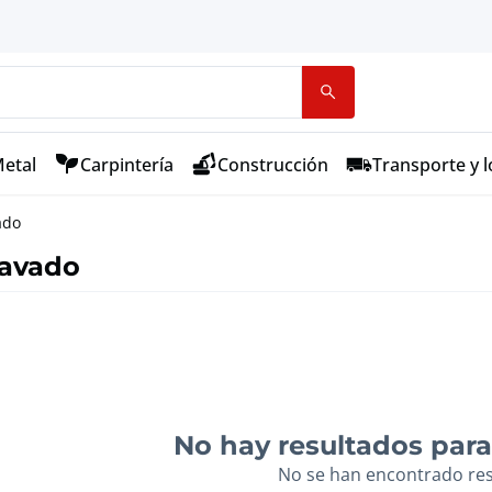
etal
Carpintería
Construcción
Transporte y l
ado
lavado
No hay resultados para 
No se han encontrado re