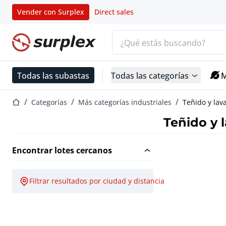
Vender con Surplex
Direct sales
Barra de búsqueda
Página de inicio
Todas las subastas
Todas las categorías
M
Página de inicio
Categorías
Más categorías industriales
Teñido y lav
Teñido y 
Encontrar lotes cercanos
Filtrar resultados por ciudad y distancia