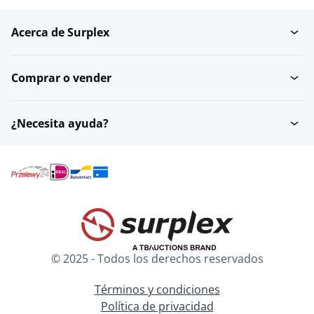
Acerca de Surplex
Hogar
Transporte y logística
Comprar o vender
Material de instalación
Carpintería
¿Necesita ayuda?
Desechables
Industria
Accesorios para
Energía sostenible
animales
© 2025 - Todos los derechos reservados
Envases para regalo
Inventario de garaje
Términos y condiciones
Política de privacidad