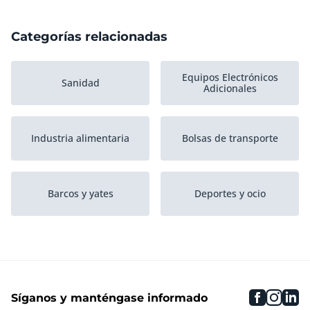
Categorías relacionadas
Equipos Electrónicos
Sanidad
Adicionales
Industria alimentaria
Bolsas de transporte
Barcos y yates
Deportes y ocio
Agrario
Eventos
faceboo
inst
li
Síganos y manténgase informado
Materiales contra
Instrumentos musicales
incendios