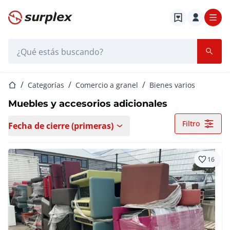
Página de inicio
Barra de búsqueda
Página de inicio
Categorías
Comercio a granel
Bienes varios
Muebles y accesorios adicionales
Filtro
Fecha de cierre (primeras)
16