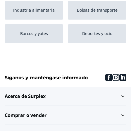
Industria alimentaria
Bolsas de transporte
Barcos y yates
Deportes y ocio
Agrario
Eventos
faceboo
inst
li
Síganos y manténgase informado
Deportes de doma, salto
Materiales contra
y carrera
incendios
Acerca de Surplex
Instrumentos musicales
Hogar
Comprar o vender
Transporte y logística
Material de instalación