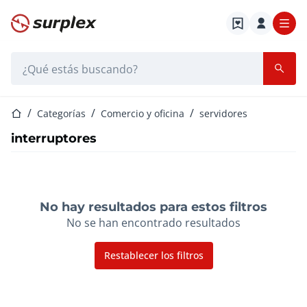
Página de inicio
Barra de búsqueda
Página de inicio
Categorías
Comercio y oficina
servidores
interruptores
No hay resultados para estos filtros
No se han encontrado resultados
Restablecer los filtros