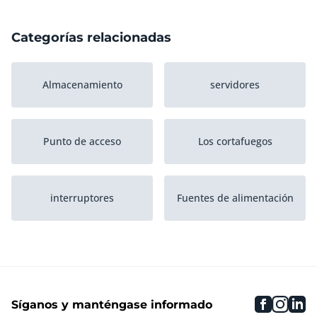
Categorías relacionadas
Almacenamiento
servidores
Punto de acceso
Los cortafuegos
interruptores
Fuentes de alimentación
Enrutadores
faceboo
inst
li
Síganos y manténgase informado