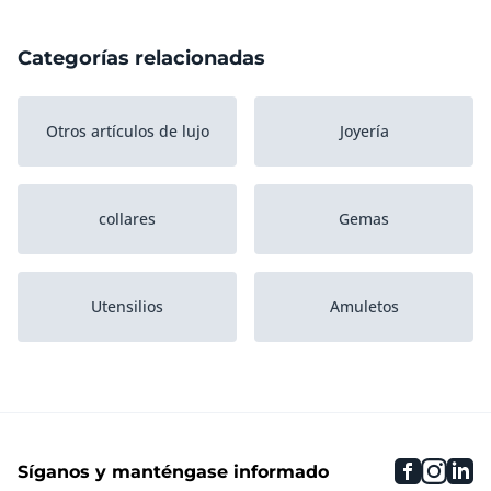
Categorías relacionadas
Otros artículos de lujo
Joyería
collares
Gemas
Utensilios
Amuletos
Cristales
Pulseras
faceboo
inst
li
Síganos y manténgase informado
Gemelos
Aretes