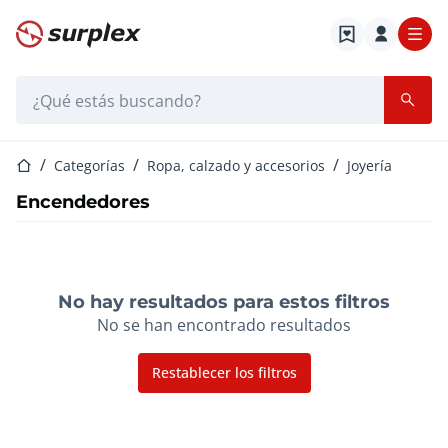
Página de inicio
Barra de búsqueda
Página de inicio
Categorías
Ropa, calzado y accesorios
Joyería
Encendedores
No hay resultados para estos filtros
No se han encontrado resultados
Restablecer los filtros