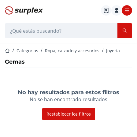
Página de inicio
Barra de búsqueda
Página de inicio
Categorías
Ropa, calzado y accesorios
Joyería
Gemas
No hay resultados para estos filtros
No se han encontrado resultados
Restablecer los filtros