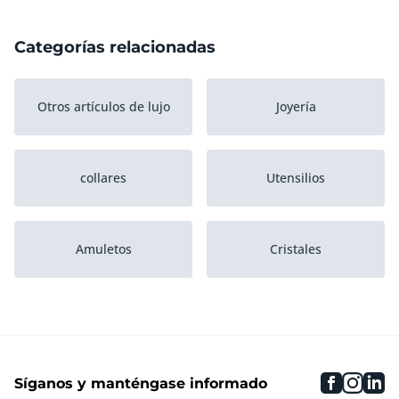
Categorías relacionadas
Otros artículos de lujo
Joyería
collares
Utensilios
Amuletos
Cristales
Pulseras
Gemelos
faceboo
inst
li
Síganos y manténgase informado
Aretes
Juegos de joyas