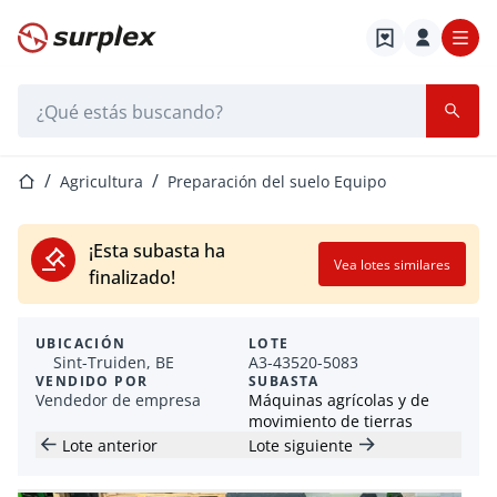
Página de inicio
Barra de búsqueda
Página de inicio
Agricultura
Preparación del suelo Equipo
¡Esta subasta ha
Vea lotes similares
finalizado!
UBICACIÓN
LOTE
Sint-Truiden, BE
A3-43520-5083
VENDIDO POR
SUBASTA
Vendedor de empresa
Máquinas agrícolas y de
movimiento de tierras
Lote anterior
Lote siguiente